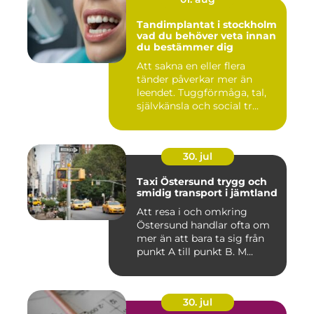
Tandimplantat i stockholm
vad du behöver veta innan
du bestämmer dig
Att sakna en eller flera
tänder påverkar mer än
leendet. Tuggförmåga, tal,
självkänsla och social tr...
30. jul
Taxi Östersund trygg och
smidig transport i jämtland
Att resa i och omkring
Östersund handlar ofta om
mer än att bara ta sig från
punkt A till punkt B. M...
30. jul