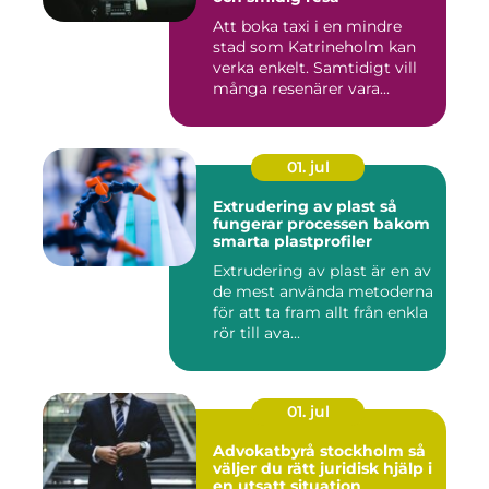
Att boka taxi i en mindre
stad som Katrineholm kan
verka enkelt. Samtidigt vill
många resenärer vara...
01. jul
Extrudering av plast så
fungerar processen bakom
smarta plastprofiler
Extrudering av plast är en av
de mest använda metoderna
för att ta fram allt från enkla
rör till ava...
01. jul
Advokatbyrå stockholm så
väljer du rätt juridisk hjälp i
en utsatt situation