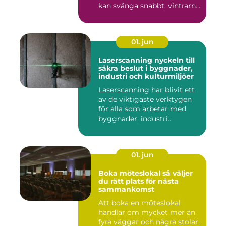
kan svänga snabbt, vintrarna
b...
01. jun
Laserscanning nyckeln till
säkra beslut i byggnader,
industri och kulturmiljöer
Laserscanning har blivit ett
av de viktigaste verktygen
för alla som arbetar med
byggnader, industri...
01. jun
Boka möteslokal så väljer
du rätt plats för nästa
sammankomst
Att boka en möteslokal
handlar om mycket mer än
fyra väggar och några stolar.