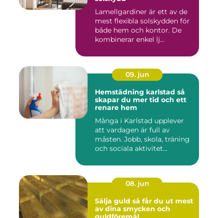
Lamellgardiner är ett av de
mest flexibla solskydden för
både hem och kontor. De
kombinerar enkel lj...
09. jun
Hemstädning karlstad så
skapar du mer tid och ett
renare hem
Många i Karlstad upplever
att vardagen är full av
måsten. Jobb, skola, träning
och sociala aktivitet...
08. jun
Sälja guld så får du ut mest
av dina smycken och
guldföremål