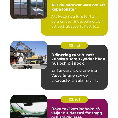
Allt du behöver veta om att
köpa fönster
Att köpa nya fönster kan
vara en stor investering och
ett viktigt steg för att fö...
09. jul
Dränering runt huset:
kunskap som skyddar både
hus och plånbok
En fungerande dränering
Västerås är en av de
viktigaste försäkringarn...
02. jul
Boka taxi katrineholm så
väljer du rätt taxi för trygg
och smidig resa