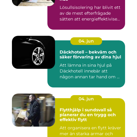
Lösullsisolering har blivit ett
av de mest efterfrågade
sätten att energieffektivise...
04. jun
Däckhotell – bekväm och
säker förvaring av dina hjul
Att lämna in sina hjul på
Däckhotell innebär att
någon annan tar hand om ...
04. jun
Flytthjälp i sundsvall så
planerar du en trygg och
effektiv flytt
Att organisera en flytt kräver
mer än starka armar och