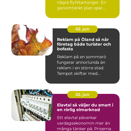
några flyttkartonger. En
genomtänkt plan spar...
02. jun
Reklam på Öland så når
företag både turister och
bofasta
Reklam på en sommarö
fungerar annorlunda än
reklam i en större stad.
Tempot skiftar med
årstiderna, ...
02. jun
Elavtal så väljer du smart i
en rörlig elmarknad
Ett elavtal påverkar
vardagsekonomin mer än
många tänker på. Priserna