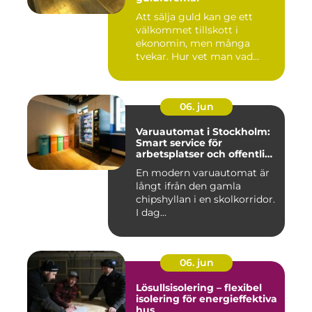
Att sälja guld kan ge ett
välkommet tillskott i
ekonomin, men många
tvekar. Hur vet man vad
guldet ä...
06. jun
Varuautomat i Stockholm:
Smart service för
arbetsplatser och offentliga
miljöer
En modern varuautomat är
långt ifrån den gamla
chipshyllan i en skolkorridor.
I dag...
06. jun
Lösullsisolering – flexibel
isolering för energieffektiva
hus