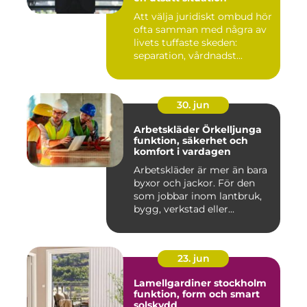
Att välja juridiskt ombud hör
ofta samman med några av
livets tuffaste skeden:
separation, vårdnadst...
30. jun
Arbetskläder Örkelljunga
funktion, säkerhet och
komfort i vardagen
Arbetskläder är mer än bara
byxor och jackor. För den
som jobbar inom lantbruk,
bygg, verkstad eller...
23. jun
Lamellgardiner stockholm
funktion, form och smart
solskydd