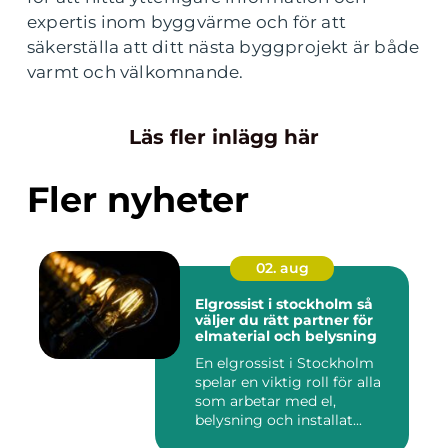
expertis inom byggvärme och för att
säkerställa att ditt nästa byggprojekt är både
varmt och välkomnande.
Läs fler inlägg här
Fler nyheter
02. aug
Elgrossist i stockholm så
väljer du rätt partner för
elmaterial och belysning
En elgrossist i Stockholm
spelar en viktig roll för alla
som arbetar med el,
belysning och installat...