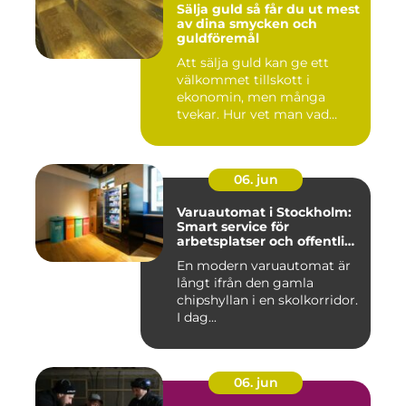
Sälja guld så får du ut mest
av dina smycken och
guldföremål
Att sälja guld kan ge ett
välkommet tillskott i
ekonomin, men många
tvekar. Hur vet man vad
guldet ä...
06. jun
Varuautomat i Stockholm:
Smart service för
arbetsplatser och offentliga
miljöer
En modern varuautomat är
långt ifrån den gamla
chipshyllan i en skolkorridor.
I dag...
06. jun