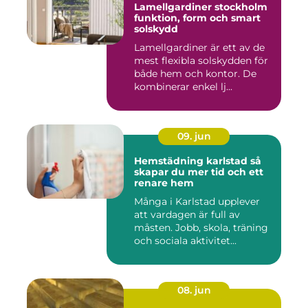
Lamellgardiner stockholm
funktion, form och smart
solskydd
Lamellgardiner är ett av de
mest flexibla solskydden för
både hem och kontor. De
kombinerar enkel lj...
09. jun
Hemstädning karlstad så
skapar du mer tid och ett
renare hem
Många i Karlstad upplever
att vardagen är full av
måsten. Jobb, skola, träning
och sociala aktivitet...
08. jun