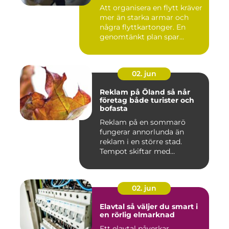
Att organisera en flytt kräver
mer än starka armar och
några flyttkartonger. En
genomtänkt plan spar...
02. jun
Reklam på Öland så når
företag både turister och
bofasta
Reklam på en sommarö
fungerar annorlunda än
reklam i en större stad.
Tempot skiftar med
årstiderna, ...
02. jun
Elavtal så väljer du smart i
en rörlig elmarknad
Ett elavtal påverkar