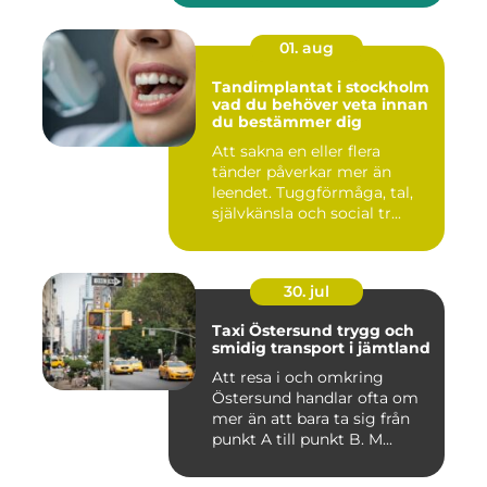
01. aug
Tandimplantat i stockholm
vad du behöver veta innan
du bestämmer dig
Att sakna en eller flera
tänder påverkar mer än
leendet. Tuggförmåga, tal,
självkänsla och social tr...
30. jul
Taxi Östersund trygg och
smidig transport i jämtland
Att resa i och omkring
Östersund handlar ofta om
mer än att bara ta sig från
punkt A till punkt B. M...