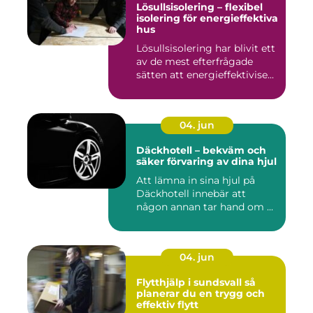
Lösullsisolering – flexibel
isolering för energieffektiva
hus
Lösullsisolering har blivit ett
av de mest efterfrågade
sätten att energieffektivise...
04. jun
Däckhotell – bekväm och
säker förvaring av dina hjul
Att lämna in sina hjul på
Däckhotell innebär att
någon annan tar hand om ...
04. jun
Flytthjälp i sundsvall så
planerar du en trygg och
effektiv flytt