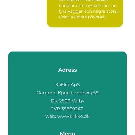
handlar om mycket mer än
fyra väggar och några stolar.
Valet av plats påverka...
Adress
web:
www.klikko.dk
Menu