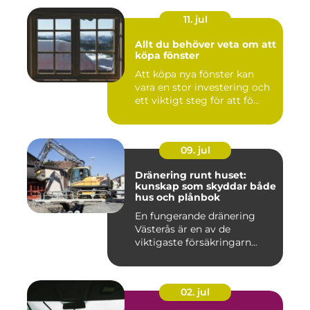
11. jul
Allt du behöver veta om att
köpa fönster
Att köpa nya fönster kan
vara en stor investering och
ett viktigt steg för att fö...
09. jul
Dränering runt huset:
kunskap som skyddar både
hus och plånbok
En fungerande dränering
Västerås är en av de
viktigaste försäkringarn...
02. jul