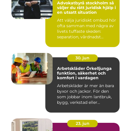
Advokatbyrå stockholm så
väljer du rätt juridisk hjälp i
en utsatt situation
Att välja juridiskt ombud hör
ofta samman med några av
livets tuffaste skeden:
separation, vårdnadst...
30. jun
Arbetskläder Örkelljunga
funktion, säkerhet och
komfort i vardagen
Arbetskläder är mer än bara
byxor och jackor. För den
som jobbar inom lantbruk,
bygg, verkstad eller...
23. jun