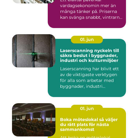
vardagsekonomin mer än
många tänker på. Priserna
kan svänga snabbt, vintrarna
b...
01. jun
Laserscanning nyckeln till
säkra beslut i byggnader,
industri och kulturmiljöer
Laserscanning har blivit ett
av de viktigaste verktygen
för alla som arbetar med
byggnader, industri...
01. jun
Boka möteslokal så väljer
du rätt plats för nästa
sammankomst
Att boka en möteslokal