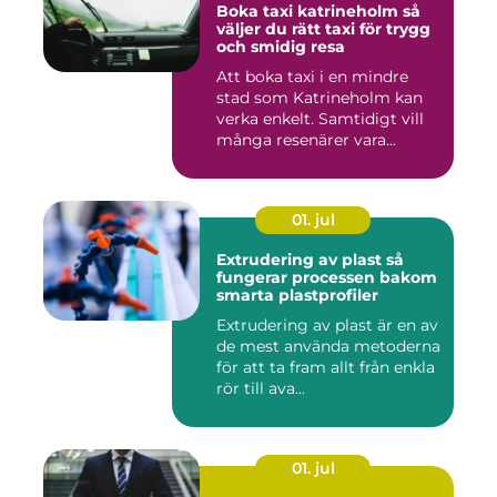
Boka taxi katrineholm så
väljer du rätt taxi för trygg
och smidig resa
Att boka taxi i en mindre
stad som Katrineholm kan
verka enkelt. Samtidigt vill
många resenärer vara...
01. jul
Extrudering av plast så
fungerar processen bakom
smarta plastprofiler
Extrudering av plast är en av
de mest använda metoderna
för att ta fram allt från enkla
rör till ava...
01. jul