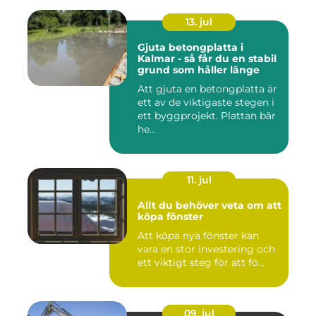
13. jul
Gjuta betongplatta i
Kalmar - så får du en stabil
grund som håller länge
Att gjuta en betongplatta är
ett av de viktigaste stegen i
ett byggprojekt. Plattan bär
he...
11. jul
Allt du behöver veta om att
köpa fönster
Att köpa nya fönster kan
vara en stor investering och
ett viktigt steg för att fö...
09. jul