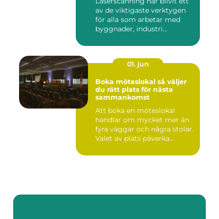
Laserscanning har blivit ett
av de viktigaste verktygen
för alla som arbetar med
byggnader, industri...
01. jun
Boka möteslokal så väljer
du rätt plats för nästa
sammankomst
Att boka en möteslokal
handlar om mycket mer än
fyra väggar och några stolar.
Valet av plats påverka...