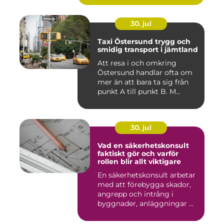
30. jul
Taxi Östersund trygg och
smidig transport i jämtland
Att resa i och omkring
Östersund handlar ofta om
mer än att bara ta sig från
punkt A till punkt B. M...
30. jul
Vad en säkerhetskonsult
faktiskt gör och varför
rollen blir allt viktigare
En säkerhetskonsult arbetar
med att förebygga skador,
angrepp och intrång i
byggnader, anläggningar ...