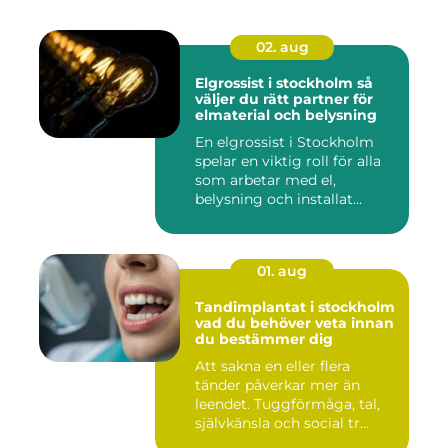
02. aug
Elgrossist i stockholm så
väljer du rätt partner för
elmaterial och belysning
En elgrossist i Stockholm
spelar en viktig roll för alla
som arbetar med el,
belysning och installat...
01. aug
Tandimplantat i stockholm
vad du behöver veta innan
du bestämmer dig
Att sakna en eller flera
tänder påverkar mer än
leendet. Tuggförmåga, tal,
självkänsla och social tr...