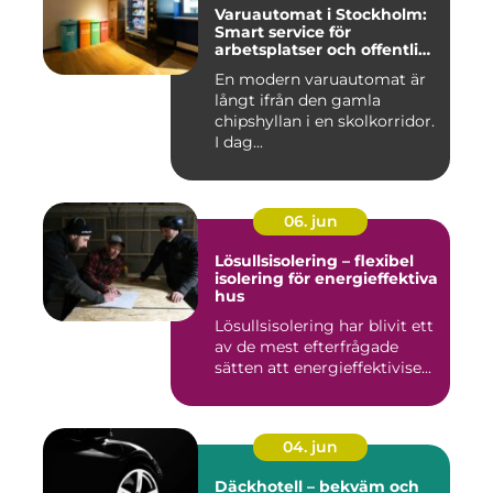
Varuautomat i Stockholm:
Smart service för
arbetsplatser och offentliga
miljöer
En modern varuautomat är
långt ifrån den gamla
chipshyllan i en skolkorridor.
I dag...
06. jun
Lösullsisolering – flexibel
isolering för energieffektiva
hus
Lösullsisolering har blivit ett
av de mest efterfrågade
sätten att energieffektivise...
04. jun
Däckhotell – bekväm och