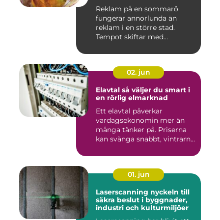
Reklam på en sommarö
fungerar annorlunda än
reklam i en större stad.
Tempot skiftar med
årstiderna, ...
02. jun
Elavtal så väljer du smart i
en rörlig elmarknad
Ett elavtal påverkar
vardagsekonomin mer än
många tänker på. Priserna
kan svänga snabbt, vintrarna
b...
01. jun
Laserscanning nyckeln till
säkra beslut i byggnader,
industri och kulturmiljöer