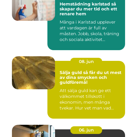
Hemstädning karlstad så
skapar du mer tid och ett
renare hem
Många i Karlstad upplever
att vardagen är full av
måsten. Jobb, skola, träning
och sociala aktivitet...
08. jun
Sälja guld så får du ut mest
av dina smycken och
guldföremål
Att sälja guld kan ge ett
välkommet tillskott i
ekonomin, men många
tvekar. Hur vet man vad
guldet ä...
06. jun