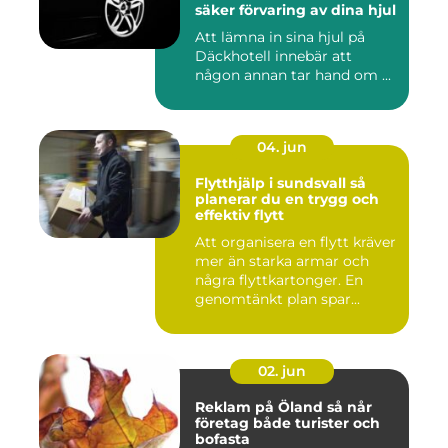
säker förvaring av dina hjul
Att lämna in sina hjul på
Däckhotell innebär att
någon annan tar hand om ...
04. jun
Flytthjälp i sundsvall så
planerar du en trygg och
effektiv flytt
Att organisera en flytt kräver
mer än starka armar och
några flyttkartonger. En
genomtänkt plan spar...
02. jun
Reklam på Öland så når
företag både turister och
bofasta