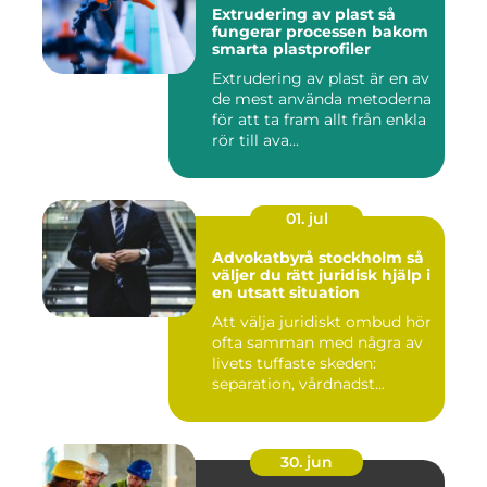
Extrudering av plast så
fungerar processen bakom
smarta plastprofiler
Extrudering av plast är en av
de mest använda metoderna
för att ta fram allt från enkla
rör till ava...
01. jul
Advokatbyrå stockholm så
väljer du rätt juridisk hjälp i
en utsatt situation
Att välja juridiskt ombud hör
ofta samman med några av
livets tuffaste skeden:
separation, vårdnadst...
30. jun