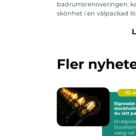
badrumsrenoveringen, kan
skönhet i en välpackad lö
L
Fler nyhet
02. 
Elgrossist 
stockholm så väl
du rätt pa
elmateria
En elgrossi
belysning
Stockholm
viktig roll