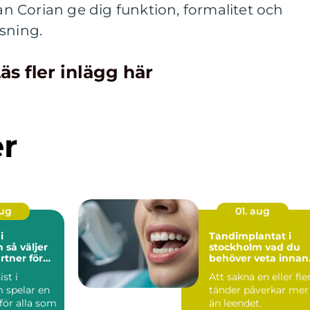
 Corian ge dig funktion, formalitet och
sning.
äs fler inlägg här
er
aug
01. aug
i
Tandimplantat i
jer
stockholm vad du
rtner för
behöver veta innan
l och
du bestämmer dig
st i
Att sakna en eller fle
 spelar en
tänder påverkar mer
 för alla som
än leendet.