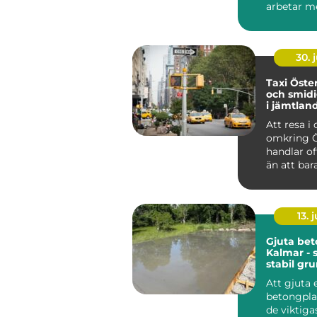
arbetar me
belysning
installat...
30. j
Taxi Östersu
och smidi
i jämtlan
Att resa i
omkring 
handlar o
än att bara
punkt A ti
M...
13. j
Gjuta bet
Kalmar - 
stabil gr
håller lä
Att gjuta 
betongplat
de viktiga