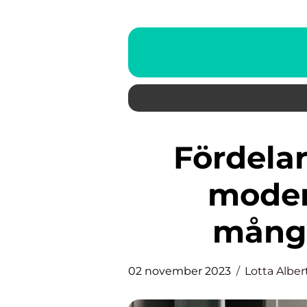
Fördelar med Corian – ett
moder
mångs
02 november 2023
Lotta Alber