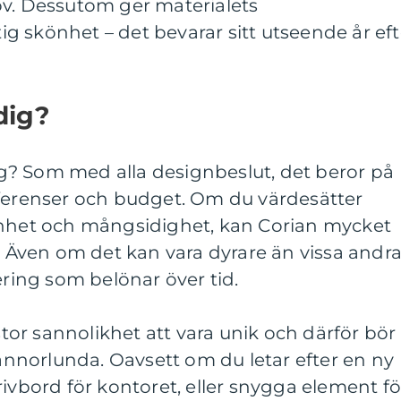
ov. Dessutom ger materialets
 skönhet – det bevarar sitt utseende år eft
 dig?
dig? Som med alla designbeslut, det beror på
eferenser och budget. Om du värdesätter
önhet och mångsidighet, kan Corian mycket
g. Även om det kan vara dyrare än vissa andr
ering som belönar över tid.
or sannolikhet att vara unik och därför bör
 annorlunda. Oavsett om du letar efter en ny
rivbord för kontoret, eller snygga element fö