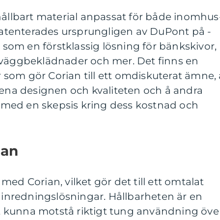
hållbart material anpassat för både inomhus
tenterades ursprungligen av DuPont på -
g som en förstklassig lösning för bänkskivor,
 väggbeklädnader och mer. Det finns en
som gör Corian till ett omdiskuterat ämne, 
rena designen och kvaliteten och å andra
er med en skepsis kring dess kostnad och
ian
ed Corian, vilket gör det till ett omtalat
h inredningslösningar. Hållbarheten är en
att kunna motstå riktigt tung användning öve