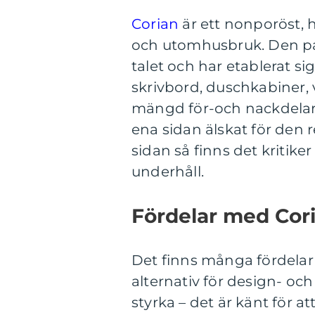
Corian
är ett nonporöst, 
och utomhusbruk. Den pa
talet och har etablerat si
skrivbord, duschkabiner,
mängd för-och nackdelar 
ena sidan älskat för den 
sidan så finns det kritik
underhåll.
Fördelar med Cor
Det finns många fördelar m
alternativ för design- oc
styrka – det är känt för 