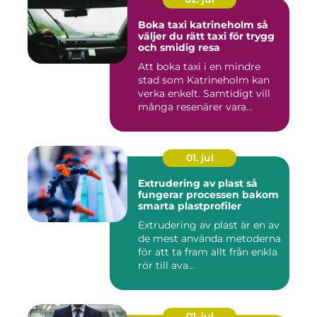
Boka taxi katrineholm så
väljer du rätt taxi för trygg
och smidig resa
Att boka taxi i en mindre
stad som Katrineholm kan
verka enkelt. Samtidigt vill
många resenärer vara...
01. jul
Extrudering av plast så
fungerar processen bakom
smarta plastprofiler
Extrudering av plast är en av
de mest använda metoderna
för att ta fram allt från enkla
rör till ava...
01. jul