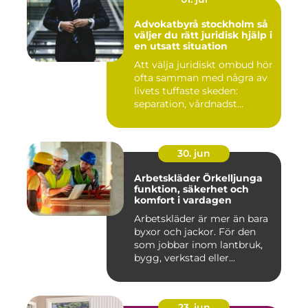
Advokatbyrå stockholm så
väljer du rätt juridisk hjälp i
en utsatt situation
Att välja juridiskt ombud hör
ofta samman med några av
livets tuffaste skeden:
separation, vårdnadst...
30. jun
Arbetskläder Örkelljunga
funktion, säkerhet och
komfort i vardagen
Arbetskläder är mer än bara
byxor och jackor. För den
som jobbar inom lantbruk,
bygg, verkstad eller...
23. jun