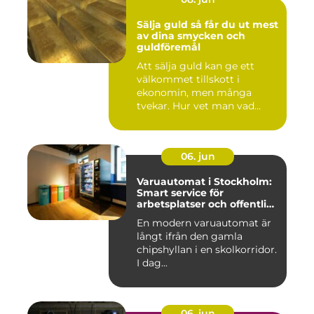
Sälja guld så får du ut mest
av dina smycken och
guldföremål
Att sälja guld kan ge ett
välkommet tillskott i
ekonomin, men många
tvekar. Hur vet man vad
guldet ä...
06. jun
Varuautomat i Stockholm:
Smart service för
arbetsplatser och offentliga
miljöer
En modern varuautomat är
långt ifrån den gamla
chipshyllan i en skolkorridor.
I dag...
06. jun