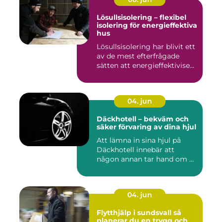
Lösullsisolering – flexibel
isolering för energieffektiva
hus
Lösullsisolering har blivit ett
av de mest efterfrågade
sätten att energieffektivise...
04. jun
Däckhotell – bekväm och
säker förvaring av dina hjul
Att lämna in sina hjul på
Däckhotell innebär att
någon annan tar hand om ...
04. jun
Flytthjälp i sundsvall så
planerar du en trygg och