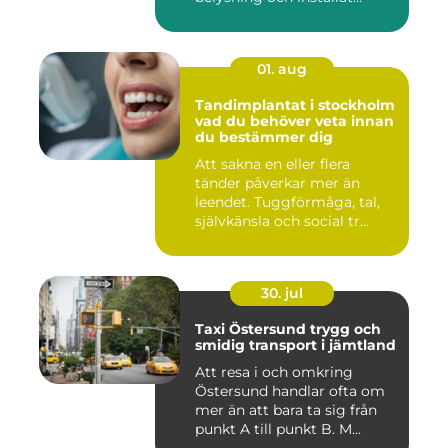
01. aug
Tandimplantat i stockholm
vad du behöver veta innan
du bestämmer dig
Att sakna en eller flera
tänder påverkar mer än
leendet. Tuggförmåga, tal,
självkänsla och social tr...
30. jul
Taxi Östersund trygg och
smidig transport i jämtland
Att resa i och omkring
Östersund handlar ofta om
mer än att bara ta sig från
punkt A till punkt B. M...