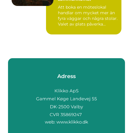
Att boka en möteslokal
handlar om mycket mer än
fyra väggar och några stolar.
Valet av plats påverka...
Adress
web:
www.klikko.dk