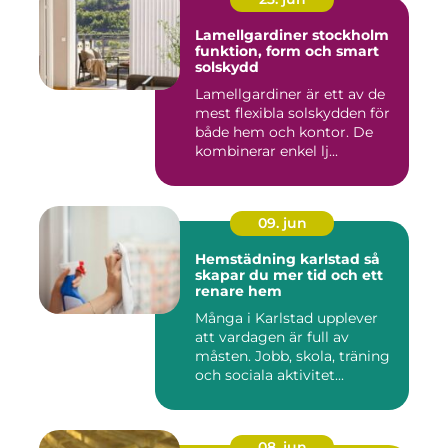
Lamellgardiner stockholm
funktion, form och smart
solskydd
Lamellgardiner är ett av de
mest flexibla solskydden för
både hem och kontor. De
kombinerar enkel lj...
09. jun
Hemstädning karlstad så
skapar du mer tid och ett
renare hem
Många i Karlstad upplever
att vardagen är full av
måsten. Jobb, skola, träning
och sociala aktivitet...
08. jun