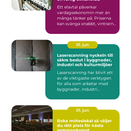
Ett elavtal påverkar
vardagsekonomin mer än
många tänker på. Priserna
kan svänga snabbt, vintrarna
b...
01. jun
Laserscanning nyckeln till
säkra beslut i byggnader,
industri och kulturmiljöer
Laserscanning har blivit ett
av de viktigaste verktygen
för alla som arbetar med
byggnader, industri...
01. jun
Boka möteslokal så väljer
du rätt plats för nästa
sammankomst