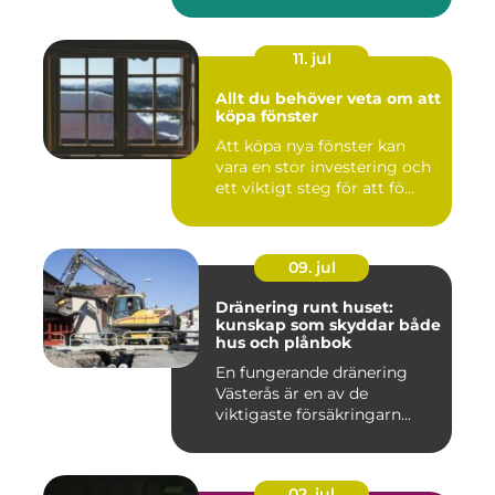
11. jul
Allt du behöver veta om att
köpa fönster
Att köpa nya fönster kan
vara en stor investering och
ett viktigt steg för att fö...
09. jul
Dränering runt huset:
kunskap som skyddar både
hus och plånbok
En fungerande dränering
Västerås är en av de
viktigaste försäkringarn...
02. jul