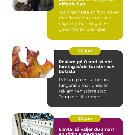
effektiv flytt
Att organisera en flytt kräver
mer än starka armar och
några flyttkartonger. En
genomtänkt plan spar...
02. jun
Reklam på Öland så når
företag både turister och
bofasta
Reklam på en sommarö
fungerar annorlunda än
reklam i en större stad.
Tempot skiftar med
årstiderna, ...
02. jun
Elavtal så väljer du smart i
en rörlig elmarknad