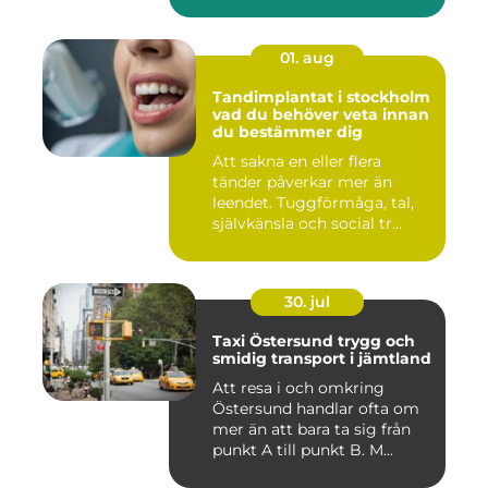
01. aug
Tandimplantat i stockholm
vad du behöver veta innan
du bestämmer dig
Att sakna en eller flera
tänder påverkar mer än
leendet. Tuggförmåga, tal,
självkänsla och social tr...
30. jul
Taxi Östersund trygg och
smidig transport i jämtland
Att resa i och omkring
Östersund handlar ofta om
mer än att bara ta sig från
punkt A till punkt B. M...