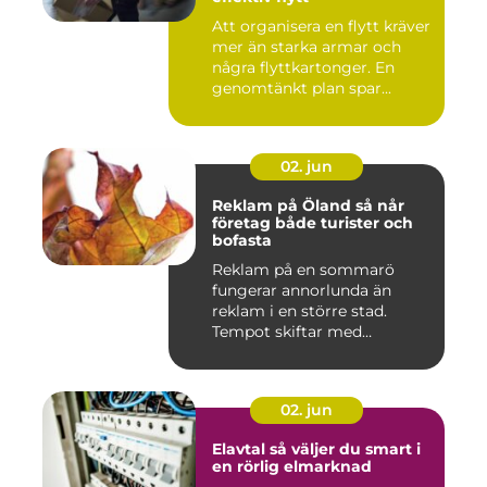
Att organisera en flytt kräver
mer än starka armar och
några flyttkartonger. En
genomtänkt plan spar...
02. jun
Reklam på Öland så når
företag både turister och
bofasta
Reklam på en sommarö
fungerar annorlunda än
reklam i en större stad.
Tempot skiftar med
årstiderna, ...
02. jun
Elavtal så väljer du smart i
en rörlig elmarknad