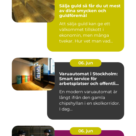
Sälja guld så får du ut mest
av dina smycken och
guldföremål
Att sälja guld kan ge ett
välkommet tillskott i
ekonomin, men många
tvekar. Hur vet man vad
guldet ä...
06. jun
Varuautomat i Stockholm:
Smart service för
arbetsplatser och offentliga
miljöer
En modern varuautomat är
långt ifrån den gamla
chipshyllan i en skolkorridor.
I dag...
06. jun