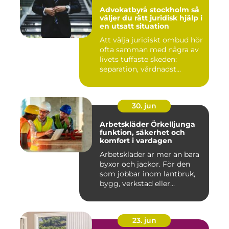
Advokatbyrå stockholm så
väljer du rätt juridisk hjälp i
en utsatt situation
Att välja juridiskt ombud hör
ofta samman med några av
livets tuffaste skeden:
separation, vårdnadst...
30. jun
Arbetskläder Örkelljunga
funktion, säkerhet och
komfort i vardagen
Arbetskläder är mer än bara
byxor och jackor. För den
som jobbar inom lantbruk,
bygg, verkstad eller...
23. jun