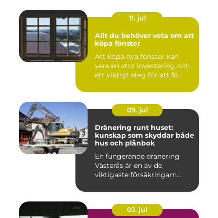
11. jul
Allt du behöver veta om att
köpa fönster
Att köpa nya fönster kan
vara en stor investering och
ett viktigt steg för att fö...
09. jul
Dränering runt huset:
kunskap som skyddar både
hus och plånbok
En fungerande dränering
Västerås är en av de
viktigaste försäkringarn...
02. jul