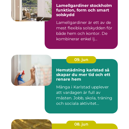
Lamellgardiner stockholm
funktion, form och smart
solskydd
Lamellgardiner är ett av de
mest flexibla solskydden för
både hem och kontor. De
kombinerar enkel lj...
09. jun
Hemstädning karlstad så
skapar du mer tid och ett
renare hem
Många i Karlstad upplever
att vardagen är full av
måsten. Jobb, skola, träning
och sociala aktivitet...
08. jun