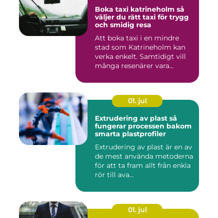
Boka taxi katrineholm så
väljer du rätt taxi för trygg
och smidig resa
Att boka taxi i en mindre
stad som Katrineholm kan
verka enkelt. Samtidigt vill
många resenärer vara...
01. jul
Extrudering av plast så
fungerar processen bakom
smarta plastprofiler
Extrudering av plast är en av
de mest använda metoderna
för att ta fram allt från enkla
rör till ava...
01. jul