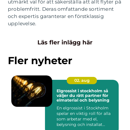
utmärkt val för att säkerställa att allt flyter på
problemfritt. Deras omfattande sortiment
och expertis garanterar en förstklassig
upplevelse.
Läs fler inlägg här
Fler nyheter
02. aug
Elgrossist i stockholm så
väljer du rätt partner för
elmaterial och belysning
En elgrossist i Stockholm
spelar en viktig roll för alla
som arbetar med el,
belysning och installat...