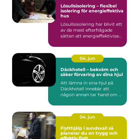
Lösullsisolering – flexibel
isolering för energieffektiva
hus
Lösullsisolering har blivit ett
av de mest efterfrågade
sätten att energieffektivise...
04. jun
Däckhotell – bekväm och
säker förvaring av dina hjul
Att lämna in sina hjul på
Däckhotell innebär att
någon annan tar hand om ...
04. jun
Flytthjälp i sundsvall så
planerar du en trygg och
effektiv flytt