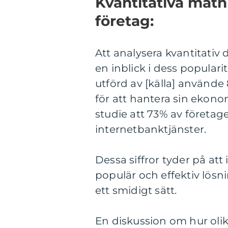
Kvantitativa mätn
företag:
Att analysera kvantitativ
en inblick i dess popular
utförd av [källa] använde
för att hantera sin ekon
studie att 73% av företag
internetbanktjänster.
Dessa siffror tyder på att
populär och effektiv lösn
ett smidigt sätt.
En diskussion om hur olika