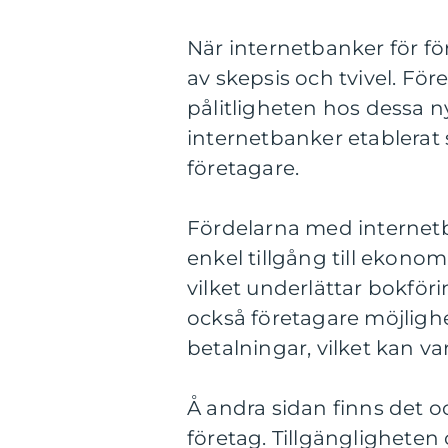
När internetbanker för fö
av skepsis och tvivel. Fö
pålitligheten hos dessa n
internetbanker etablerat 
företagare.
Fördelarna med internetb
enkel tillgång till ekonom
vilket underlättar bokfö
också företagare möjligh
betalningar, vilket kan va
Å andra sidan finns det 
företag. Tillgänglighete