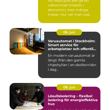
Att sälja guld kan ge ett
välkommet tillskott i
ekonomin, men många
tvekar. Hur vet man vad
guldet ä...
06. jun
Varuautomat i Stockholm:
Smart service för
arbetsplatser och offentliga
miljöer
En modern varuautomat är
långt ifrån den gamla
chipshyllan i en skolkorridor.
I dag...
06. jun
Lösullsisolering – flexibel
isolering för energieffektiva
hus