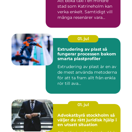
Att boka taxi i en mindre
stad som Katrineholm kan
verka enkelt. Samtidigt vill
många resenärer vara...
01. jul
Extrudering av plast så
fungerar processen bakom
smarta plastprofiler
Extrudering av plast är en av
de mest använda metoderna
för att ta fram allt från enkla
rör till ava...
01. jul
Advokatbyrå stockholm så
väljer du rätt juridisk hjälp i
en utsatt situation