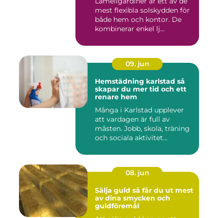
Lamellgardiner är ett av de
mest flexibla solskydden för
både hem och kontor. De
kombinerar enkel lj...
09. jun
Hemstädning karlstad så
skapar du mer tid och ett
renare hem
Många i Karlstad upplever
att vardagen är full av
måsten. Jobb, skola, träning
och sociala aktivitet...
08. jun
Sälja guld så får du ut mest
av dina smycken och
guldföremål