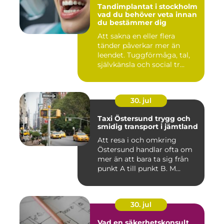
Tandimplantat i stockholm
vad du behöver veta innan
du bestämmer dig
Att sakna en eller flera
tänder påverkar mer än
leendet. Tuggförmåga, tal,
självkänsla och social tr...
30. jul
Taxi Östersund trygg och
smidig transport i jämtland
Att resa i och omkring
Östersund handlar ofta om
mer än att bara ta sig från
punkt A till punkt B. M...
30. jul
Vad en säkerhetskonsult