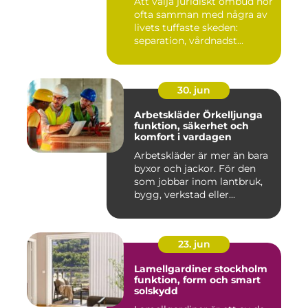
Att välja juridiskt ombud hör
ofta samman med några av
livets tuffaste skeden:
separation, vårdnadst...
30. jun
Arbetskläder Örkelljunga
funktion, säkerhet och
komfort i vardagen
Arbetskläder är mer än bara
byxor och jackor. För den
som jobbar inom lantbruk,
bygg, verkstad eller...
23. jun
Lamellgardiner stockholm
funktion, form och smart
solskydd