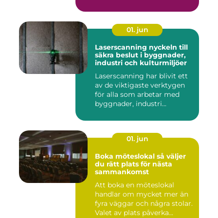
b...
01. jun
Laserscanning nyckeln till
säkra beslut i byggnader,
industri och kulturmiljöer
Laserscanning har blivit ett
av de viktigaste verktygen
för alla som arbetar med
byggnader, industri...
01. jun
Boka möteslokal så väljer
du rätt plats för nästa
sammankomst
Att boka en möteslokal
handlar om mycket mer än
fyra väggar och några stolar.
Valet av plats påverka...