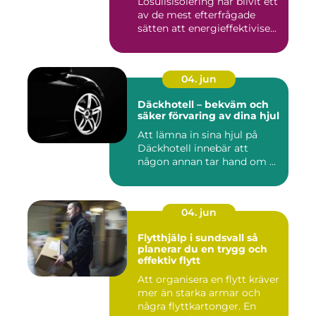
Lösullsisolering har blivit ett
av de mest efterfrågade
sätten att energieffektivise...
04. jun
Däckhotell – bekväm och
säker förvaring av dina hjul
Att lämna in sina hjul på
Däckhotell innebär att
någon annan tar hand om ...
04. jun
Flytthjälp i sundsvall så
planerar du en trygg och
effektiv flytt
Att organisera en flytt kräver
mer än starka armar och
några flyttkartonger. En