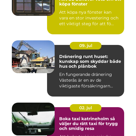
köpa fönster
Att köpa nya fönster kan
vara en stor investering och
ett viktigt steg för att fö...
09. jul
Dränering runt huset:
kunskap som skyddar både
hus och plånbok
En fungerande dränering
Västerås är en av de
viktigaste försäkringarn...
02. jul
Boka taxi katrineholm så
väljer du rätt taxi för trygg
och smidig resa