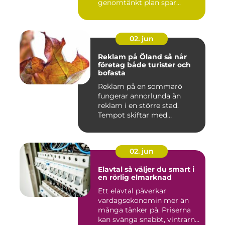
genomtänkt plan spar...
02. jun
Reklam på Öland så når
företag både turister och
bofasta
Reklam på en sommarö
fungerar annorlunda än
reklam i en större stad.
Tempot skiftar med
årstiderna, ...
02. jun
Elavtal så väljer du smart i
en rörlig elmarknad
Ett elavtal påverkar
vardagsekonomin mer än
många tänker på. Priserna
kan svänga snabbt, vintrarna