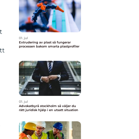
n
t
01. jul
Extrudering av plast så fungerar
processen bakom smarta plastprofiler
tt
01. jul
d
Advokatbyrå stockholm så väljer du
rätt juridisk hjälp i en utsatt situation
e