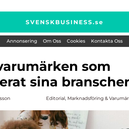
SVENSKBUSINESS.
se
Annonsering
Om Oss
Cookies
Kontakta Oss
erat sina bransche
tsson
Editorial
,
Marknadsföring & Varumä