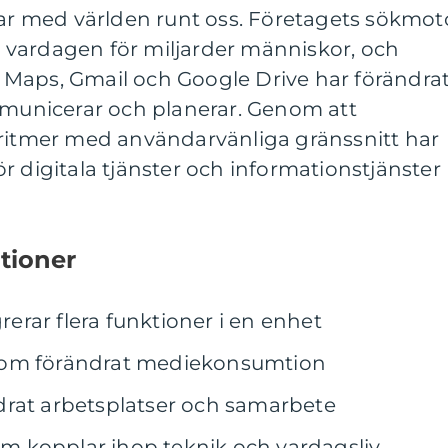
rar med världen runt oss. Företagets sökmot
av vardagen för miljarder människor, och
Maps, Gmail och Google Drive har förändra
ommunicerar och planerar. Genom att
oritmer med användarvänliga gränssnitt har
r digitala tjänster och informationstjänster
tioner
rar flera funktioner i en enhet
som förändrat mediekonsumtion
drat arbetsplatser och samarbete
 kopplar ihop teknik och vardagsliv