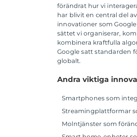
förändrat hur vi interage
har blivit en central del 
innovationer som Google 
sättet vi organiserar, k
kombinera kraftfulla alg
Google satt standarden fö
globalt.
Andra viktiga innova
Smartphones som integre
Streamingplattformar 
Molntjänster som förän
Smart home-enheter som