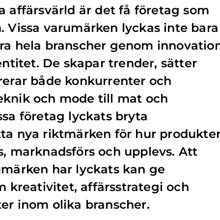
a affärsvärld är det få företag som
. Vissa varumärken lyckas inte bara
dra hela branscher genom innovation
entitet. De skapar trender, sätter
rerar både konkurrenter och
eknik och mode till mat och
ssa företag lyckats bryta
ta nya riktmärken för hur produkte
s, marknadsförs och upplevs. Att
umärken har lyckats kan ge
m kreativitet, affärsstrategi och
er inom olika branscher.