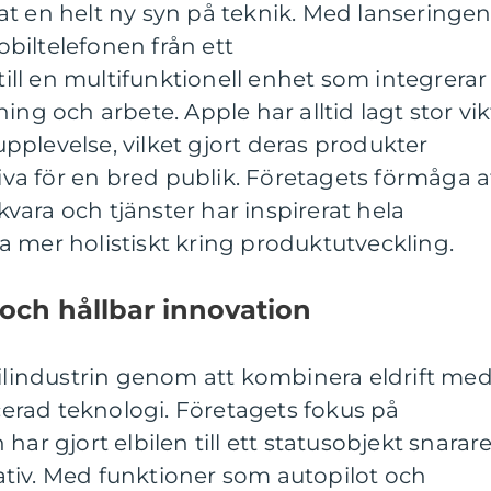
t en helt ny syn på teknik. Med lanseringe
biltelefonen från ett
ll en multifunktionell enhet som integrerar
ing och arbete. Apple har alltid lagt stor vik
plevelse, vilket gjort deras produkter
tiva för en bred publik. Företagets förmåga a
ara och tjänster har inspirerat hela
 mer holistiskt kring produktutveckling.
g och hållbar innovation
bilindustrin genom att kombinera eldrift me
rad teknologi. Företagets fokus på
har gjort elbilen till ett statusobjekt snarar
tiv. Med funktioner som autopilot och