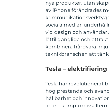
nya produkter, utan skapa
av iPhone förändrades mo
kommunikationsverktyg ti
sociala medier, underhålln
vid design och användarup
lättillgängliga och attrak
kombinera hårdvara, mjukv
teknikbranschen att tänka
Tesla – elektrifierin
Tesla har revolutionerat 
hög prestanda och avance
hållbarhet och innovation 
än ett kompromissalterna