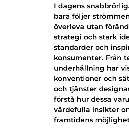
I dagens snabbrörlig
bara följer strömmen
överleva utan förän
strategi och stark id
standarder och inspi
konsumenter. Från t
underhållning har vi
konventioner och sät
och tjänster designa
förstå hur dessa var
värdefulla insikter o
framtidens möjlighet