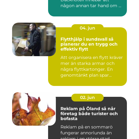
någon annan tar hand om ...
04. jun
Flytthjälp i sundsvall så
planerar du en trygg och
effektiv flytt
Att organisera en flytt kräver
mer än starka armar och
några flyttkartonger. En
genomtänkt plan spar...
02. jun
Reklam på Öland så når
företag både turister och
bofasta
Reklam på en sommarö
fungerar annorlunda än
reklam i en större stad.