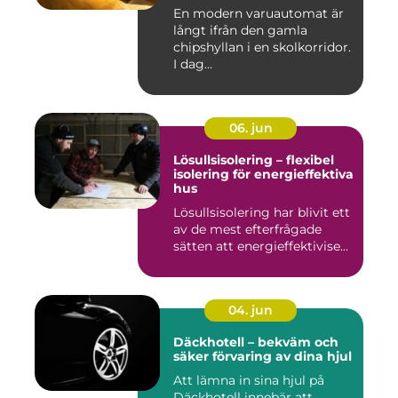
miljöer
En modern varuautomat är
långt ifrån den gamla
chipshyllan i en skolkorridor.
I dag...
06. jun
Lösullsisolering – flexibel
isolering för energieffektiva
hus
Lösullsisolering har blivit ett
av de mest efterfrågade
sätten att energieffektivise...
04. jun
Däckhotell – bekväm och
säker förvaring av dina hjul
Att lämna in sina hjul på
Däckhotell innebär att