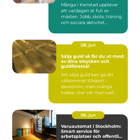
Många i Karlstad upplever
att vardagen är full av
måsten. Jobb, skola, träning
och sociala aktivitet...
08. jun
Sälja guld så får du ut mest
av dina smycken och
guldföremål
Att sälja guld kan ge ett
välkommet tillskott i
ekonomin, men många
tvekar. Hur vet man vad
guldet ä...
06. jun
Varuautomat i Stockholm:
Smart service för
arbetsplatser och offentliga