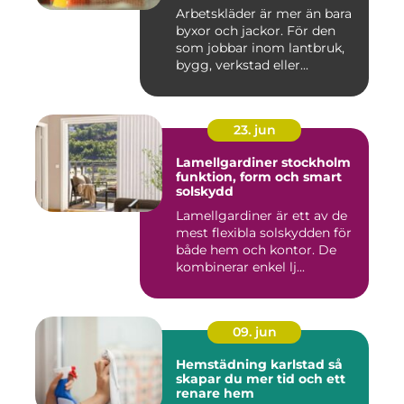
Arbetskläder är mer än bara
byxor och jackor. För den
som jobbar inom lantbruk,
bygg, verkstad eller...
23. jun
Lamellgardiner stockholm
funktion, form och smart
solskydd
Lamellgardiner är ett av de
mest flexibla solskydden för
både hem och kontor. De
kombinerar enkel lj...
09. jun
Hemstädning karlstad så
skapar du mer tid och ett
renare hem