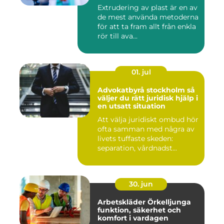
Extrudering av plast är en av
de mest använda metoderna
för att ta fram allt från enkla
rör till ava...
01. jul
Advokatbyrå stockholm så
väljer du rätt juridisk hjälp i
en utsatt situation
Att välja juridiskt ombud hör
ofta samman med några av
livets tuffaste skeden:
separation, vårdnadst...
30. jun
Arbetskläder Örkelljunga
funktion, säkerhet och
komfort i vardagen