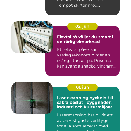
Tempot skiftar med
årstiderna, ...
02. jun
Elavtal så väljer du smart i
en rörlig elmarknad
Ett elavtal påverkar
vardagsekonomin mer än
många tänker på. Priserna
kan svänga snabbt, vintrarna
b...
01. jun
Laserscanning nyckeln till
säkra beslut i byggnader,
industri och kulturmiljöer
Laserscanning har blivit ett
av de viktigaste verktygen
för alla som arbetar med