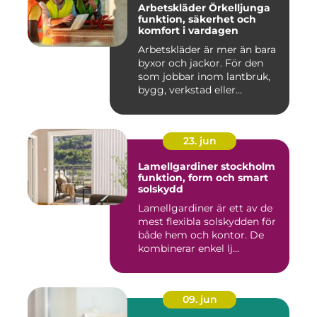
Arbetskläder Örkelljunga
funktion, säkerhet och
komfort i vardagen
Arbetskläder är mer än bara
byxor och jackor. För den
som jobbar inom lantbruk,
bygg, verkstad eller...
23. jun
Lamellgardiner stockholm
funktion, form och smart
solskydd
Lamellgardiner är ett av de
mest flexibla solskydden för
både hem och kontor. De
kombinerar enkel lj...
09. jun