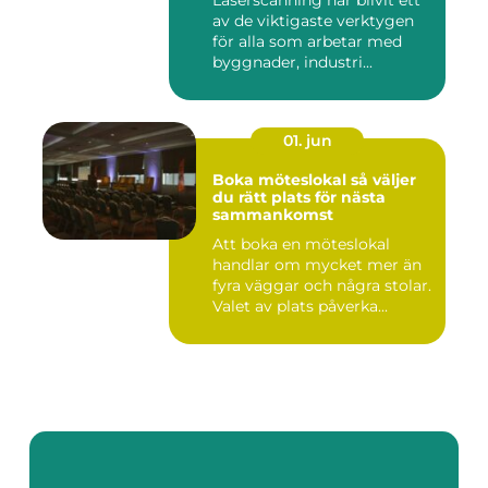
Laserscanning har blivit ett
av de viktigaste verktygen
för alla som arbetar med
byggnader, industri...
01. jun
Boka möteslokal så väljer
du rätt plats för nästa
sammankomst
Att boka en möteslokal
handlar om mycket mer än
fyra väggar och några stolar.
Valet av plats påverka...