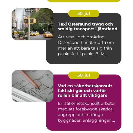
30. jul
Taxi Östersund trygg och
smidig transport i jämtland
Att resa i och omkring
Östersund handlar ofta om
mer än att bara ta sig från
punkt A till punkt B. M...
30. jul
Vad en säkerhetskonsult
faktiskt gör och varför
rollen blir allt viktigare
En säkerhetskonsult arbetar
med att förebygga skador,
angrepp och intrång i
byggnader, anläggningar ...