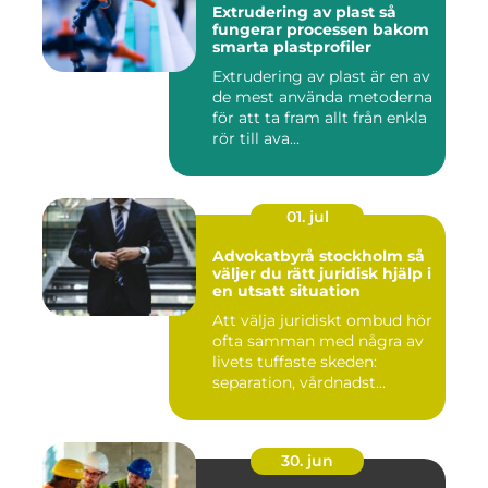
Extrudering av plast så
fungerar processen bakom
smarta plastprofiler
Extrudering av plast är en av
de mest använda metoderna
för att ta fram allt från enkla
rör till ava...
01. jul
Advokatbyrå stockholm så
väljer du rätt juridisk hjälp i
en utsatt situation
Att välja juridiskt ombud hör
ofta samman med några av
livets tuffaste skeden:
separation, vårdnadst...
30. jun