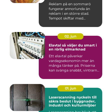
Reklam på en sommarö
fungerar annorlunda än
reklam i en större stad.
Tempot skiftar med
årstiderna, ...
02. jun
Elavtal så väljer du smart i
en rörlig elmarknad
Ett elavtal påverkar
vardagsekonomin mer än
många tänker på. Priserna
kan svänga snabbt, vintrarna
b...
01. jun
Laserscanning nyckeln till
säkra beslut i byggnader,
industri och kulturmiljöer