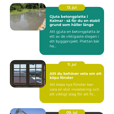
13. jul
Gjuta betongplatta i
Kalmar - så får du en stabil
grund som håller länge
Att gjuta en betongplatta är
ett av de viktigaste stegen i
ett byggprojekt. Plattan bär
he...
11. jul
Allt du behöver veta om att
köpa fönster
Att köpa nya fönster kan
vara en stor investering och
ett viktigt steg för att fö...
09. jul