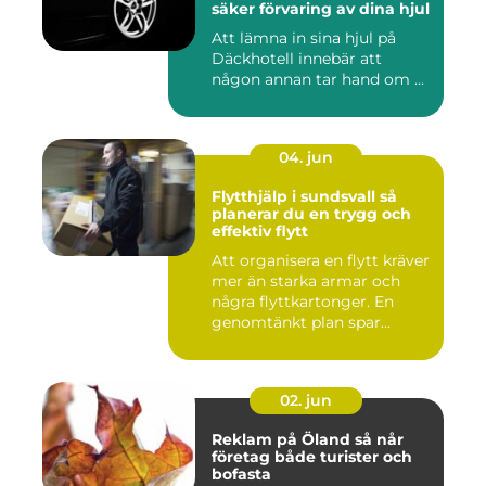
säker förvaring av dina hjul
Att lämna in sina hjul på
Däckhotell innebär att
någon annan tar hand om ...
04. jun
Flytthjälp i sundsvall så
planerar du en trygg och
effektiv flytt
Att organisera en flytt kräver
mer än starka armar och
några flyttkartonger. En
genomtänkt plan spar...
02. jun
Reklam på Öland så når
företag både turister och
bofasta