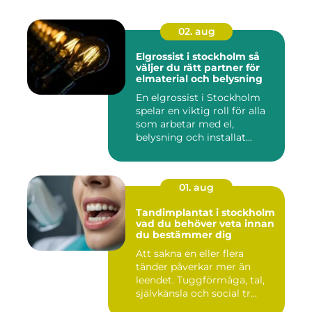
02. aug
Elgrossist i stockholm så
väljer du rätt partner för
elmaterial och belysning
En elgrossist i Stockholm
spelar en viktig roll för alla
som arbetar med el,
belysning och installat...
01. aug
Tandimplantat i stockholm
vad du behöver veta innan
du bestämmer dig
Att sakna en eller flera
tänder påverkar mer än
leendet. Tuggförmåga, tal,
självkänsla och social tr...