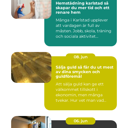
Hemstädning karlstad så
skapar du mer tid och ett
renare hem
Många i Karlstad upplever
att vardagen är full av
måsten. Jobb, skola, träning
och sociala aktivitet...
08. jun
Sälja guld så får du ut mest
av dina smycken och
guldföremål
Att sälja guld kan ge ett
välkommet tillskott i
ekonomin, men många
tvekar. Hur vet man vad
guldet ä...
06. jun