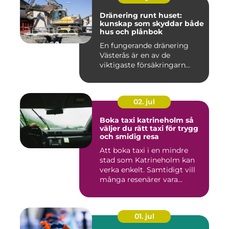
Dränering runt huset:
kunskap som skyddar både
hus och plånbok
En fungerande dränering
Västerås är en av de
viktigaste försäkringarn...
02. jul
Boka taxi katrineholm så
väljer du rätt taxi för trygg
och smidig resa
Att boka taxi i en mindre
stad som Katrineholm kan
verka enkelt. Samtidigt vill
många resenärer vara...
01. jul