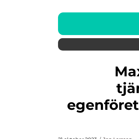
Max avsättning
tj
egenföret