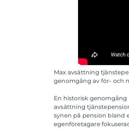
Max avsättning tjänstepen
genomgång av för- och n
En historisk genomgång 
avsättning tjänstepension
synen på pension bland eg
egenföretagare fokuserade