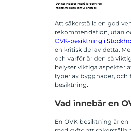
Att säkerställa en god ven
rekommendation, utan ock
OVK-besiktning i Stockh
en kritisk del av detta. 
och varför är den så vikt
belyser viktiga aspekter a
typer av byggnader, och h
besiktning.
Vad innebär en O
En OVK-besiktning är en 
med syfte att säkerställa