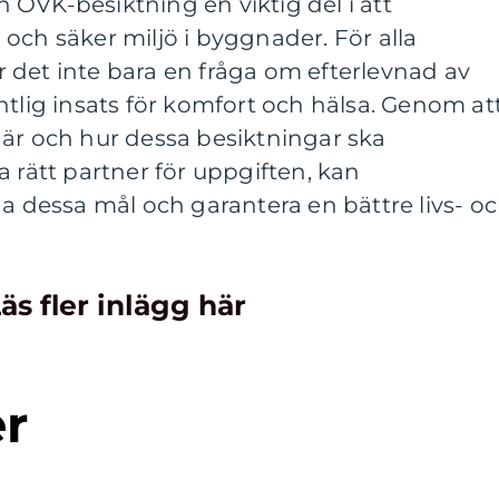
OVK-besiktning en viktig del i att
och säker miljö i byggnader. För alla
 det inte bara en fråga om efterlevnad av
ntlig insats för komfort och hälsa. Genom at
när och hur dessa besiktningar ska
a rätt partner för uppgiften, kan
ga dessa mål och garantera en bättre livs- o
äs fler inlägg här
er