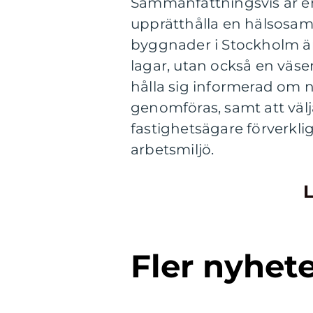
Sammanfattningsvis är en 
upprätthålla en hälsosam 
byggnader i Stockholm är
lagar, utan också en väse
hålla sig informerad om 
genomföras, samt att välj
fastighetsägare förverkli
arbetsmiljö.
L
Fler nyhet