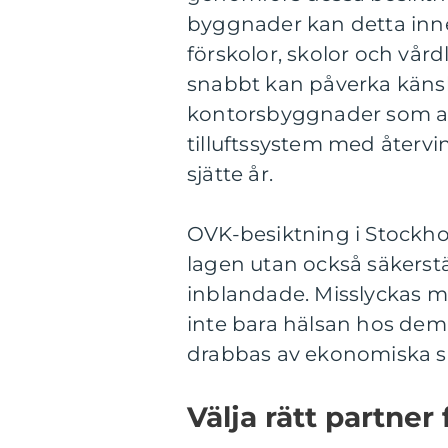
byggnader kan detta inneb
förskolor, skolor och vår
snabbt kan påverka känsl
kontorsbyggnader som an
tilluftssystem med återvin
sjätte år.
OVK-besiktning i Stockhol
lagen utan också säkerstäl
inblandade. Misslyckas ma
inte bara hälsan hos dem
drabbas av ekonomiska s
Välja rätt partner