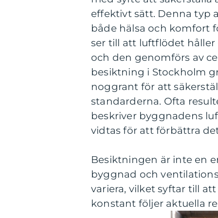
effektivt sätt. Denna typ 
både hälsa och komfort f
ser till att luftflödet hål
och den genomförs av cer
besiktning i Stockholm gra
noggrant för att säkerstäl
standarderna. Ofta resul
beskriver byggnadens luf
vidtas för att förbättra det
Besiktningen är inte en
byggnad och ventilationss
variera, vilket syftar till
konstant följer aktuella r