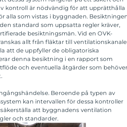
av kontroll är nödvändig för att upprätthålla
ör alla som vistas i byggnaden. Besiktninge
ler den standard som uppsatta regler kräver,
tifierade besiktningsmän. Vid en OVK-
nskas allt från fläktar till ventilationskanale
la att de uppfyller de obligatoriska
terar denna besiktning i en rapport som
tflöde och eventuella åtgärder som behöve
.
 engångshändelse. Beroende på typen av
ystem kan intervallen för dessa kontroller
 att säkerställa att byggnadens ventilation
egler och standarder.