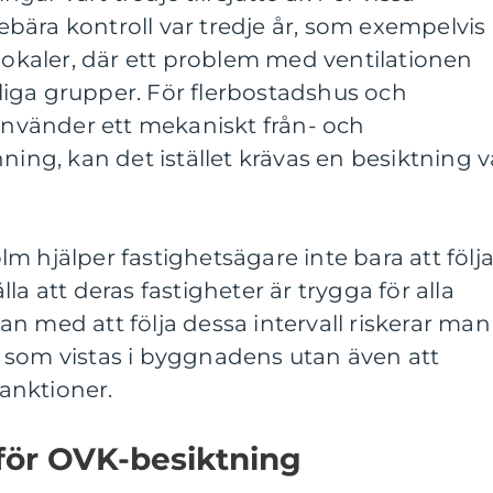
ära kontroll var tredje år, som exempelvis 
dlokaler, där ett problem med ventilationen
iga grupper. För flerbostadshus och
vänder ett mekaniskt från- och
ning, kan det istället krävas en besiktning v
m hjälper fastighetsägare inte bara att följ
la att deras fastigheter är trygga för alla
n med att följa dessa intervall riskerar man
 som vistas i byggnadens utan även att
anktioner.
 för OVK-besiktning