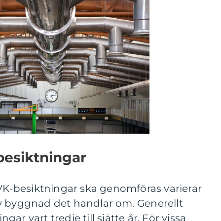
-besiktningar
OVK-besiktningar ska genomföras varierar
v byggnad det handlar om. Generellt
ar vart tredje till sjätte år. För vissa