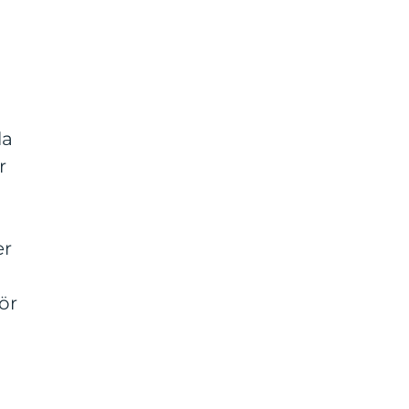
la
r
er
ör