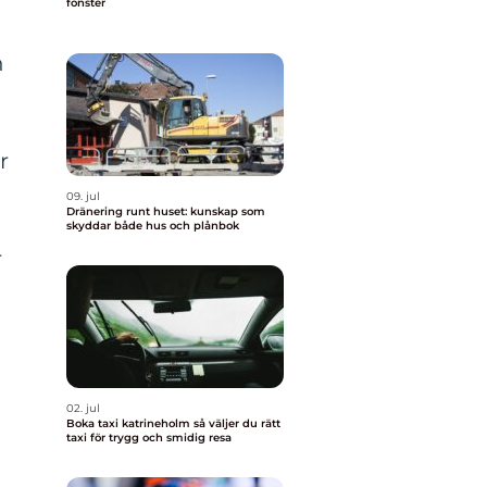
fönster
n
r
09. jul
Dränering runt huset: kunskap som
skyddar både hus och plånbok
r
02. jul
Boka taxi katrineholm så väljer du rätt
taxi för trygg och smidig resa