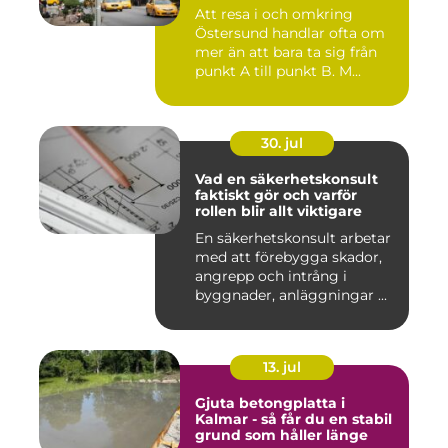
Att resa i och omkring
Östersund handlar ofta om
mer än att bara ta sig från
punkt A till punkt B. M...
30. jul
Vad en säkerhetskonsult
faktiskt gör och varför
rollen blir allt viktigare
En säkerhetskonsult arbetar
med att förebygga skador,
angrepp och intrång i
byggnader, anläggningar ...
13. jul
Gjuta betongplatta i
Kalmar - så får du en stabil
grund som håller länge