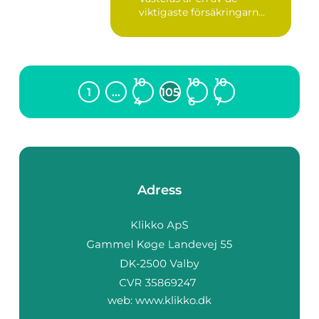
viktigaste försäkringarn...
10
10
10
1
…
105
4
6
7
Adress
web:
www.klikko.dk