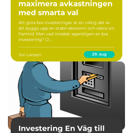
maximera avkastningen
med smarta val
Att göra bra investeringar är en viktig del av
att bygga upp en stabil ekonomi och säkra sin
framtid. Men vad innebär egentligen en bra
investering? O...
29. aug
Jon Larsson
Investering En Väg till