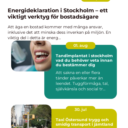
Energideklaration i Stockholm – ett
viktigt verktyg för bostadsägare
Att äga en bostad kommer med många ansvar,
inklusive det att minska dess inverkan på miljön. En
viktig del i detta är energ...
01. aug
Tandimplantat i stockholm
vad du behöver veta innan
du bestämmer dig
Att sakna en eller flera
tänder påverkar mer än
leendet. Tuggförmåga, tal,
självkänsla och social tr...
30. jul
Taxi Östersund trygg och
smidig transport i jämtland