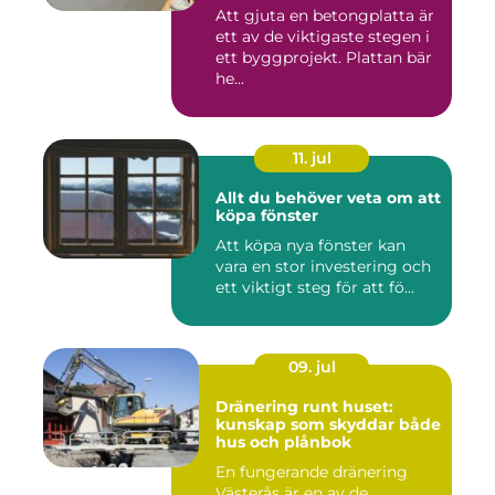
Att gjuta en betongplatta är
ett av de viktigaste stegen i
ett byggprojekt. Plattan bär
he...
11. jul
Allt du behöver veta om att
köpa fönster
Att köpa nya fönster kan
vara en stor investering och
ett viktigt steg för att fö...
09. jul
Dränering runt huset:
kunskap som skyddar både
hus och plånbok
En fungerande dränering
Västerås är en av de