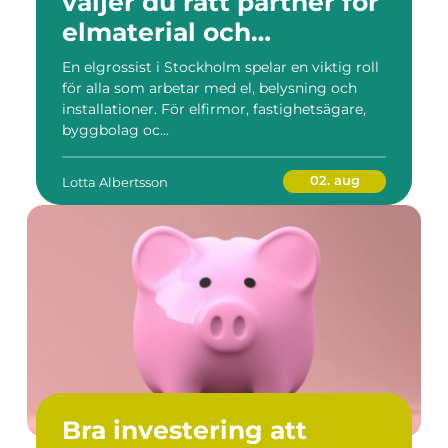
väljer du rätt partner för
elmaterial och
belysning
En elgrossist i Stockholm spelar en viktig roll
för alla som arbetar med el, belysning och
installationer. För elfirmor, fastighetsägare,
byggbolag oc...
02. aug
Lotta Albertsson
Bra investering att