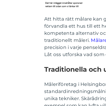
Att hitta rätt målare kan g
förvandla ett hus till et
kompetenta alternativ o
traditionellt måleri.
Målar
precision i varje penseld
Låt oss utforska vad som 
Traditionella och
Måleriföretag i Helsingbor
standardinredningsmålni
unika tekniker. Skärådri
exempel som kan lyfta vil