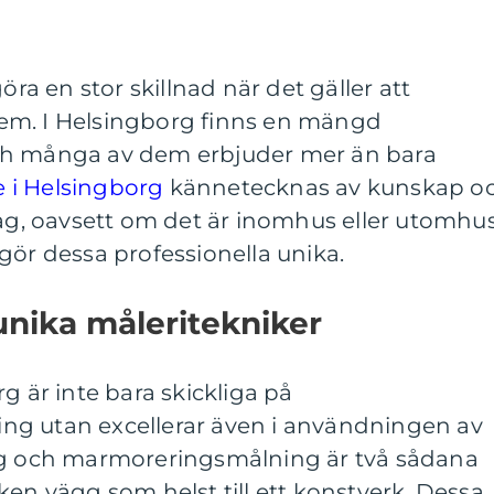
öra en stor skillnad när det gäller att
t hem. I Helsingborg finns en mängd
ch många av dem erbjuder mer än bara
e i Helsingborg
kännetecknas av kunskap o
rag, oavsett om det är inomhus eller utomhus
gör dessa professionella unika.
 unika måleritekniker
g är inte bara skickliga på
ng utan excellerar även i användningen av
ng och marmoreringsmålning är två sådana
ken vägg som helst till ett konstverk. Dessa