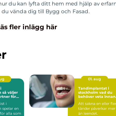
ur du kan lyfta ditt hem med hjälp av erfar
 du vända dig till Bygg och Fasad.
äs fler inlägg här
er
aug
01. aug
i
Tandimplantat i
jer
stockholm vad du
rtner för
behöver veta innan
l och
du bestämmer dig
st i
Att sakna en eller fle
 spelar en
tänder påverkar mer
 för alla som
än leendet.