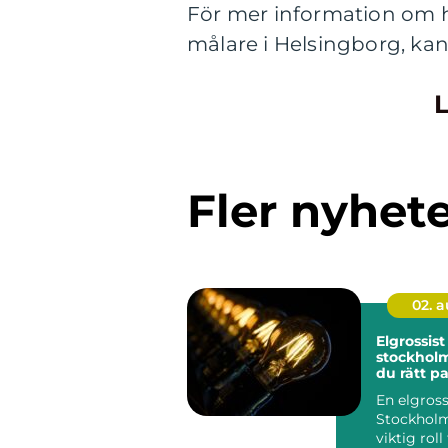
För mer information om h
målare i Helsingborg, kan
L
Fler nyhet
02. 
Elgrossist 
stockholm så väl
du rätt pa
elmateria
En elgrossi
belysning
Stockholm
viktig roll