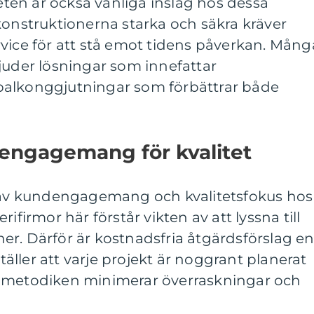
en är också vanliga inslag hos dessa
konstruktionerna starka och säkra kräver
 service för att stå emot tidens påverkan. Mång
juder lösningar som innefattar
balkonggjutningar som förbättrar både
 engagemang för kvalitet
r av kundengagemang och kvalitetsfokus hos
ifirmor här förstår vikten av att lyssna till
r. Därför är kostnadsfria åtgärdsförslag e
ställer att varje projekt är noggrant planerat
 här metodiken minimerar överraskningar och