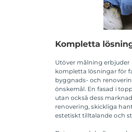
Kompletta lösning
Utöver målning erbjuder p
kompletta lösningar för f
byggnads- och renovering
önskemål. En fasad i top
utan också dess marknads
renovering, skickliga hant
estetiskt tilltalande och st