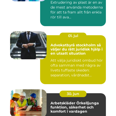
Extrudering av plast är en av
de mest använda metoderna
för att ta fram allt från enkla
rör till ava...
01. jul
Advokatbyrå stockholm så
väljer du rätt juridisk hjälp i
en utsatt situation
Att välja juridiskt ombud hör
ofta samman med några av
livets tuffaste skeden:
separation, vårdnadst...
30. jun
Arbetskläder Örkelljunga
funktion, säkerhet och
komfort i vardagen