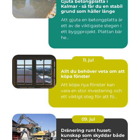
Gjuta betongplatta i
Kalmar - så får du en stabil
grund som håller länge
Att gjuta en betongplatta är
ett av de viktigaste stegen i
ett byggprojekt. Plattan bär
he...
11. jul
Allt du behöver veta om att
köpa fönster
Att köpa nya fönster kan
vara en stor investering och
ett viktigt steg för att fö...
09. jul
Dränering runt huset:
kunskap som skyddar både