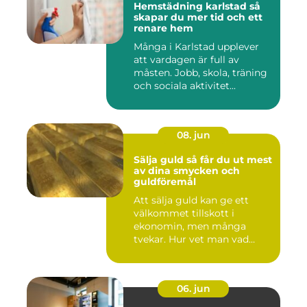
Hemstädning karlstad så
skapar du mer tid och ett
renare hem
Många i Karlstad upplever
att vardagen är full av
måsten. Jobb, skola, träning
och sociala aktivitet...
08. jun
Sälja guld så får du ut mest
av dina smycken och
guldföremål
Att sälja guld kan ge ett
välkommet tillskott i
ekonomin, men många
tvekar. Hur vet man vad
guldet ä...
06. jun