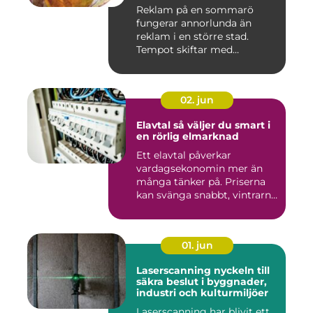
Reklam på en sommarö
fungerar annorlunda än
reklam i en större stad.
Tempot skiftar med
årstiderna, ...
02. jun
Elavtal så väljer du smart i
en rörlig elmarknad
Ett elavtal påverkar
vardagsekonomin mer än
många tänker på. Priserna
kan svänga snabbt, vintrarna
b...
01. jun
Laserscanning nyckeln till
säkra beslut i byggnader,
industri och kulturmiljöer
Laserscanning har blivit ett