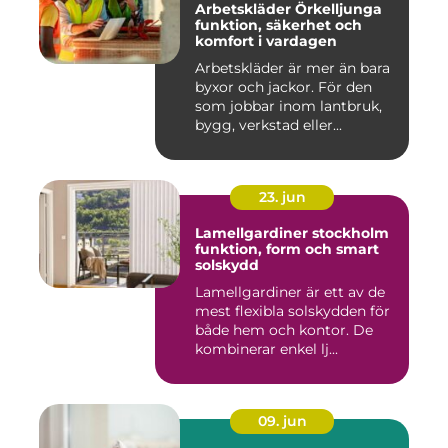
Arbetskläder Örkelljunga
funktion, säkerhet och
komfort i vardagen
Arbetskläder är mer än bara
byxor och jackor. För den
som jobbar inom lantbruk,
bygg, verkstad eller...
23. jun
Lamellgardiner stockholm
funktion, form och smart
solskydd
Lamellgardiner är ett av de
mest flexibla solskydden för
både hem och kontor. De
kombinerar enkel lj...
09. jun