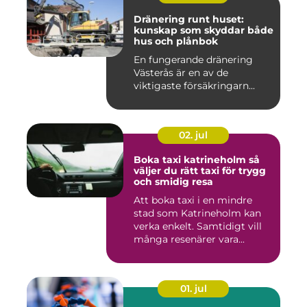
Dränering runt huset:
kunskap som skyddar både
hus och plånbok
En fungerande dränering
Västerås är en av de
viktigaste försäkringarn...
02. jul
Boka taxi katrineholm så
väljer du rätt taxi för trygg
och smidig resa
Att boka taxi i en mindre
stad som Katrineholm kan
verka enkelt. Samtidigt vill
många resenärer vara...
01. jul