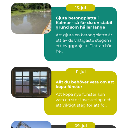
13. jul
Gjuta betongplatta i
Kalmar - så får du en stabil
grund som håller länge
Att gjuta en betongplatta är
ett av de viktigaste stegen i
ett byggprojekt. Plattan bär
he...
11. jul
Allt du behöver veta om att
köpa fönster
Att köpa nya fönster kan
vara en stor investering och
ett viktigt steg för att fö...
09. jul