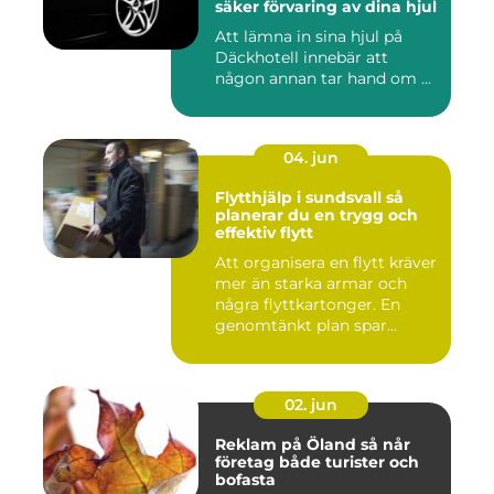
säker förvaring av dina hjul
Att lämna in sina hjul på
Däckhotell innebär att
någon annan tar hand om ...
04. jun
Flytthjälp i sundsvall så
planerar du en trygg och
effektiv flytt
Att organisera en flytt kräver
mer än starka armar och
några flyttkartonger. En
genomtänkt plan spar...
02. jun
Reklam på Öland så når
företag både turister och
bofasta