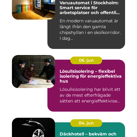
Varuautomat i Stockholm:
Smart service för
arbetsplatser och offentliga
miljöer
En modern varuautomat är
långt ifrån den gamla
chipshyllan i en skolkorridor.
I dag...
06. jun
Lösullsisolering – flexibel
isolering för energieffektiva
hus
Lösullsisolering har blivit ett
av de mest efterfrågade
sätten att energieffektivise...
04. jun
Däckhotell – bekväm och