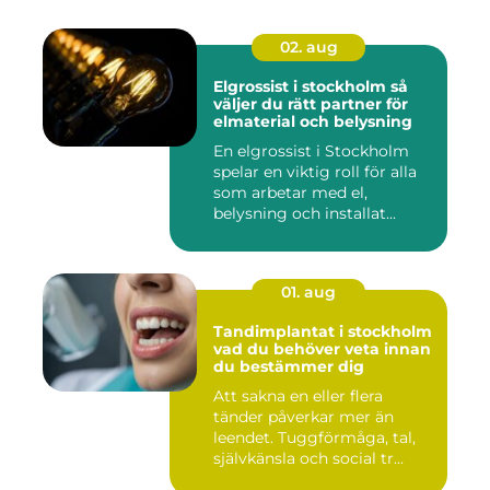
02. aug
Elgrossist i stockholm så
väljer du rätt partner för
elmaterial och belysning
En elgrossist i Stockholm
spelar en viktig roll för alla
som arbetar med el,
belysning och installat...
01. aug
Tandimplantat i stockholm
vad du behöver veta innan
du bestämmer dig
Att sakna en eller flera
tänder påverkar mer än
leendet. Tuggförmåga, tal,
självkänsla och social tr...