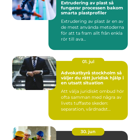
Extrudering av plast så
fungerar processen bakom
smarta plastprofiler
Extrudering av plast är en av
de mest använda metoderna
för att ta fram allt från enkla
rör till ava...
01. jul
Advokatbyrå stockholm så
väljer du rätt juridisk hjälp i
en utsatt situation
Att välja juridiskt ombud hör
ofta samman med några av
livets tuffaste skeden:
separation, vårdnadst...
30. jun