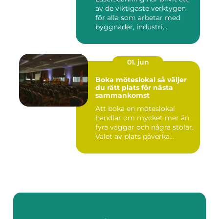
av de viktigaste verktygen
för alla som arbetar med
byggnader, industri...
01. jun
Boka möteslokal så väljer
du rätt plats för nästa
sammankomst
Att boka en möteslokal
handlar om mycket mer än
fyra väggar och några stolar.
Valet av plats påverka...