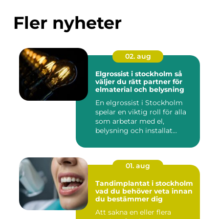
Fler nyheter
02. aug
Elgrossist i stockholm så
väljer du rätt partner för
elmaterial och belysning
En elgrossist i Stockholm
spelar en viktig roll för alla
som arbetar med el,
belysning och installat...
01. aug
Tandimplantat i stockholm
vad du behöver veta innan
du bestämmer dig
Att sakna en eller flera