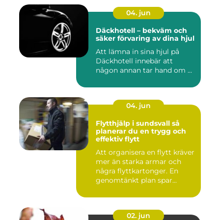
04. jun
Däckhotell – bekväm och
säker förvaring av dina hjul
Att lämna in sina hjul på
Däckhotell innebär att
någon annan tar hand om ...
04. jun
Flytthjälp i sundsvall så
planerar du en trygg och
effektiv flytt
Att organisera en flytt kräver
mer än starka armar och
några flyttkartonger. En
genomtänkt plan spar...
02. jun