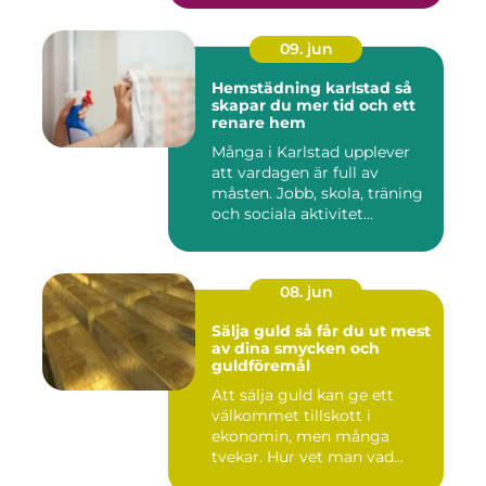
09. jun
Hemstädning karlstad så
skapar du mer tid och ett
renare hem
Många i Karlstad upplever
att vardagen är full av
måsten. Jobb, skola, träning
och sociala aktivitet...
08. jun
Sälja guld så får du ut mest
av dina smycken och
guldföremål
Att sälja guld kan ge ett
välkommet tillskott i
ekonomin, men många
tvekar. Hur vet man vad
guldet ä...