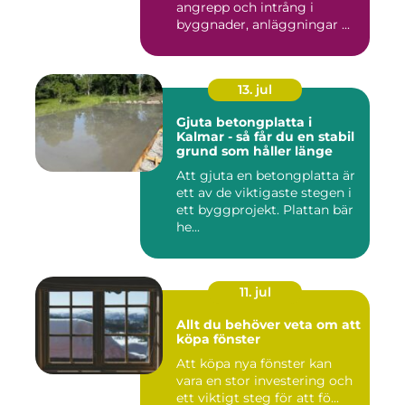
angrepp och intrång i
byggnader, anläggningar ...
13. jul
Gjuta betongplatta i
Kalmar - så får du en stabil
grund som håller länge
Att gjuta en betongplatta är
ett av de viktigaste stegen i
ett byggprojekt. Plattan bär
he...
11. jul
Allt du behöver veta om att
köpa fönster
Att köpa nya fönster kan
vara en stor investering och
ett viktigt steg för att fö...