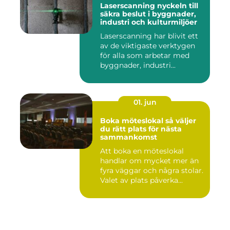
Laserscanning nyckeln till
säkra beslut i byggnader,
industri och kulturmiljöer
Laserscanning har blivit ett
av de viktigaste verktygen
för alla som arbetar med
byggnader, industri...
01. jun
Boka möteslokal så väljer
du rätt plats för nästa
sammankomst
Att boka en möteslokal
handlar om mycket mer än
fyra väggar och några stolar.
Valet av plats påverka...