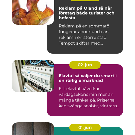
Reklam på Öland så når
företag både turister och
bofasta
Reklam på en sommarö
fungerar annorlunda än
reklam i en större stad.
Tempot skiftar med
årstiderna, ...
02. jun
Elavtal så väljer du smart i
en rörlig elmarknad
Ett elavtal påverkar
vardagsekonomin mer än
många tänker på. Priserna
kan svänga snabbt, vintrarna
b...
01. jun