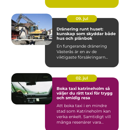
09. jul
Dränering runt huset:
kunskap som skyddar både
hus och plånbok
En fungerande dränering
Västerås är en av de
viktigaste försäkringarn...
02. jul
Boka taxi katrineholm så
väljer du rätt taxi för trygg
och smidig resa
Att boka taxi i en mindre
stad som Katrineholm kan
verka enkelt. Samtidigt vill
många resenärer vara...