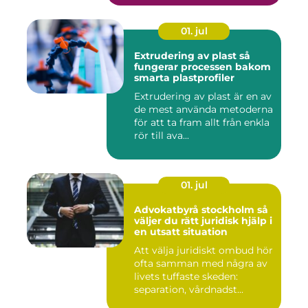
01. jul
Extrudering av plast så
fungerar processen bakom
smarta plastprofiler
Extrudering av plast är en av
de mest använda metoderna
för att ta fram allt från enkla
rör till ava...
01. jul
Advokatbyrå stockholm så
väljer du rätt juridisk hjälp i
en utsatt situation
Att välja juridiskt ombud hör
ofta samman med några av
livets tuffaste skeden:
separation, vårdnadst...