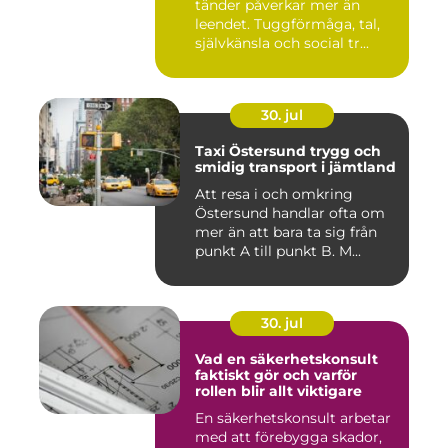
tänder påverkar mer än
leendet. Tuggförmåga, tal,
självkänsla och social tr...
30. jul
Taxi Östersund trygg och
smidig transport i jämtland
Att resa i och omkring
Östersund handlar ofta om
mer än att bara ta sig från
punkt A till punkt B. M...
30. jul
Vad en säkerhetskonsult
faktiskt gör och varför
rollen blir allt viktigare
En säkerhetskonsult arbetar
med att förebygga skador,