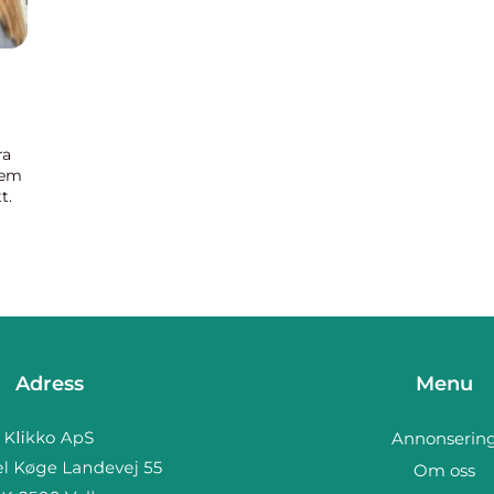
ra
lem
t.
Adress
Menu
Annonserin
Om oss