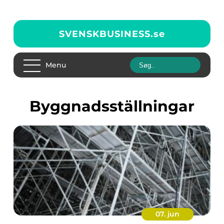
SVENSKBUSINESS.
se
Menu
Byggnadsställningar
07. jun