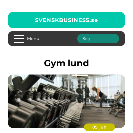
SVENSKBUSINESS.
se
Menu
gym lund
05. jun