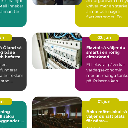
in sina hjul
Att organisera en fly
tell innebär
kräver mer än starka
 annan tar
armar och några
.
flyttkartonger. En
genomtänkt plan
spar...
jun
02. jun
 Öland så
Elavtal så väljer du
ag både
smart i en rörlig
ch bofasta
elmarknad
 en
Ett elavtal påverkar
fungerar
vardagsekonomin
a än reklam
mer än många tänke
 stad.
på. Priserna kan
iftar med
svänga snabbt,
...
vintrarna b...
jun
01. jun
nning
Boka möteslokal så
ll säkra
väljer du rätt plats
byggnader,
för nästa
och
sammankomst