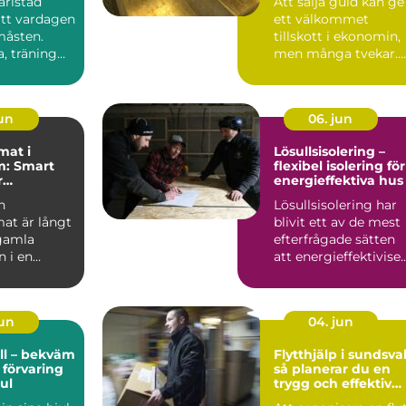
arlstad
Att sälja guld kan ge
att vardagen
ett välkommet
 måsten.
tillskott i ekonomin,
a, träning
men många tvekar.
 aktivitet...
Hur vet man vad
guldet ä...
jun
06. jun
mat i
Lösullsisolering –
m: Smart
flexibel isolering för
r
energieffektiva hus
tser och
n
Lösullsisolering har
 miljöer
at är långt
blivit ett av de mest
 gamla
efterfrågade sätten
n i en
att energieffektivise..
r. I dag...
jun
04. jun
ll – bekväm
Flytthjälp i sundsval
 förvaring
så planerar du en
ul
trygg och effektiv
flytt