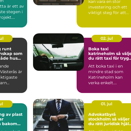
en
kan vara en stor
ta är ett av
investering och ett
ste stegen i
viktigt steg för att
ojekt.
fö...
 he...
ul
02. jul
 runt
Boka taxi
unskap som
katrineholm så väljer
både hus
du rätt taxi för tryg
bok
och smidig resa
ande
Att boka taxi i en
Västerås är
mindre stad som
iktigaste
Katrineholm kan
rn...
verka enkelt.
Samtidigt vill mång
resenärer vara...
ul
01. jul
ng av plast
Advokatbyrå
ar
stockholm så väljer
n bakom
du rätt juridisk hjäl
astprofiler
i en utsatt situation