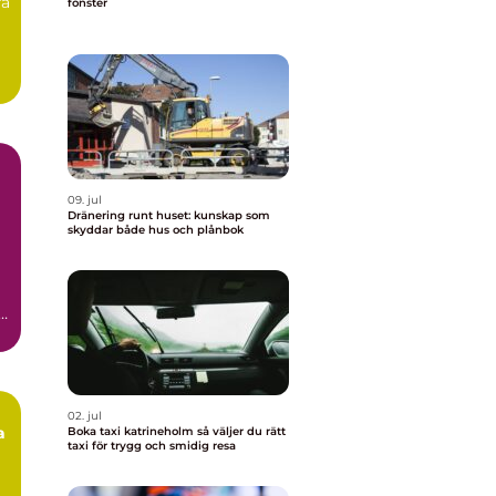
ra
fönster
l
09. jul
Dränering runt huset: kunskap som
skyddar både hus och plånbok
i
02. jul
a
Boka taxi katrineholm så väljer du rätt
taxi för trygg och smidig resa