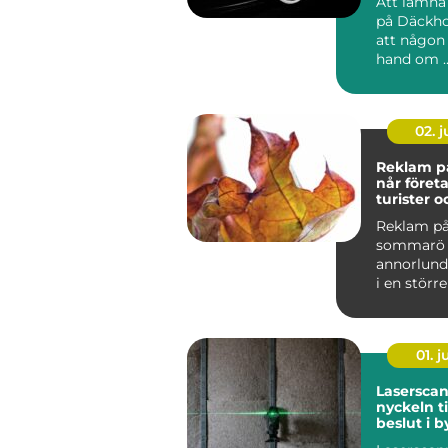
Att lämna 
på Däckho
att någon
hand om ..
02. 
Reklam på
når föret
turister o
Reklam på
sommarö 
annorlund
i en större
Tempot sk
årstiderna, 
01. 
Lasersca
nyckeln ti
beslut i 
industri 