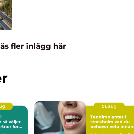
äs fler inlägg här
er
aug
01. aug
i
Tandimplantat i
jer
stockholm vad du
rtner för
behöver veta innan
l och
du bestämmer dig