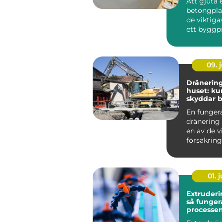
Att gjuta 
betongplat
de viktiga
ett byggpr
Plattan bär
09. j
Dränering
huset: k
skyddar 
och plån
En funger
dränering 
en av de v
försäkringa
01. j
Extruderi
så funger
processe
smarta pl