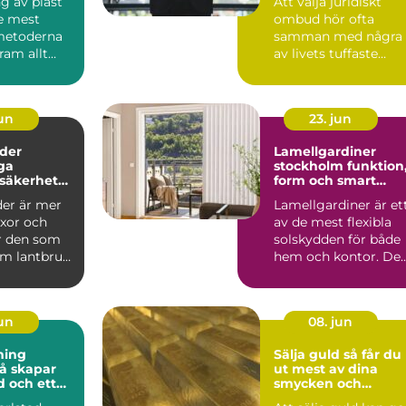
g av plast
Att välja juridiskt
de mest
ombud hör ofta
metoderna
samman med några
fram allt
av livets tuffaste
ör till ava...
skeden: separation,
vårdnadst...
jun
23. jun
der
Lamellgardiner
ga
stockholm funktion,
 säkerhet
form och smart
rt i
solskydd
der är mer
Lamellgardiner är et
yxor och
av de mest flexibla
ör den som
solskydden för både
om lantbruk,
hem och kontor. De
tad eller...
kombinerar enkel lj...
jun
08. jun
ning
Sälja guld så får du
ut mest av dina
d och ett
smycken och
em
guldföremål