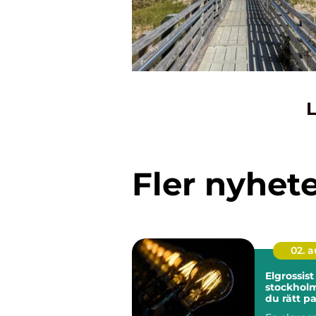
L
Fler nyhet
02. 
Elgrossist 
stockholm så väl
du rätt pa
elmateria