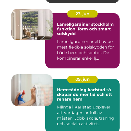
23. jun
Lamellgardiner stockholm
funktion, form och smart
solskydd
Lamellgardiner är ett av de
mest flexibla solskydden för
både hem och kontor. De
kombinerar enkel lj...
09. jun
Hemstädning karlstad så
skapar du mer tid och ett
renare hem
Många i Karlstad upplever
att vardagen är full av
måsten. Jobb, skola, träning
och sociala aktivitet...