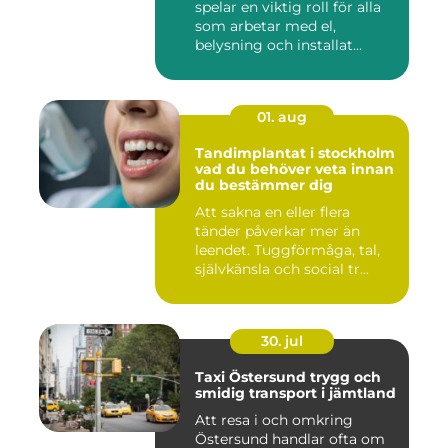
spelar en viktig roll för alla
som arbetar med el,
belysning och installat...
01. aug
Tandimplantat i stockholm
vad du behöver veta innan
du bestämmer dig
Att sakna en eller flera
tänder påverkar mer än
leendet. Tuggförmåga, tal,
självkänsla och social tr...
30. jul
Taxi Östersund trygg och
smidig transport i jämtland
Att resa i och omkring
Östersund handlar ofta om