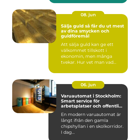
08. jun
Sälja guld så får du ut mest
av dina smycken och
guldföremål
Att sälja guld kan ge ett
välkommet tillskott i
ekonomin, men många
tvekar. Hur vet man vad
guldet ä...
06. jun
Varuautomat i Stockholm:
Smart service för
arbetsplatser och offentliga
miljöer
En modern varuautomat är
långt ifrån den gamla
chipshyllan i en skolkorridor.
I dag...