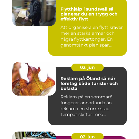
Flytthjälp i sundsvall så
planerar du en trygg och
effektiv flytt
Att organisera en flytt kräver
mer än starka armar och
några flyttkartonger. En
genomtänkt plan spar...
02. jun
Reklam på Öland så når
företag både turister och
bofasta
Reklam på en sommarö
fungerar annorlunda än
reklam i en större stad.
Tempot skiftar med
årstiderna, ...
02. jun