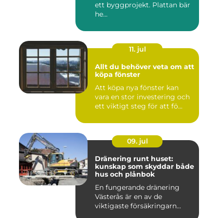
ett byggprojekt. Plattan bär
he...
11. jul
Allt du behöver veta om att
köpa fönster
Att köpa nya fönster kan
vara en stor investering och
ett viktigt steg för att fö...
09. jul
Dränering runt huset:
kunskap som skyddar både
hus och plånbok
En fungerande dränering
Västerås är en av de
viktigaste försäkringarn...