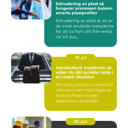
Extrudering av plast så
fungerar processen bakom
smarta plastprofiler
Extrudering av plast är en av
de mest använda metoderna
för att ta fram allt från enkla
rör till ava...
01. jul
Advokatbyrå stockholm så
väljer du rätt juridisk hjälp i
en utsatt situation
Att välja juridiskt ombud hör
ofta samman med några av
livets tuffaste skeden:
separation, vårdnadst...
30. jun