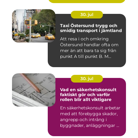
30. jul
Taxi Östersund trygg och
smidig transport i jämtland
Att resa i och omkring
Östersund handlar ofta om
mer än att bara ta sig från
punkt A till punkt B. M...
30. jul
Vad en säkerhetskonsult
faktiskt gör och varför
rollen blir allt viktigare
En säkerhetskonsult arbetar
med att förebygga skador,
angrepp och intrång i
byggnader, anläggningar ...