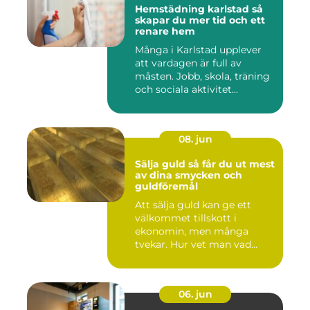
Hemstädning karlstad så
skapar du mer tid och ett
renare hem
Många i Karlstad upplever
att vardagen är full av
måsten. Jobb, skola, träning
och sociala aktivitet...
08. jun
Sälja guld så får du ut mest
av dina smycken och
guldföremål
Att sälja guld kan ge ett
välkommet tillskott i
ekonomin, men många
tvekar. Hur vet man vad
guldet ä...
06. jun