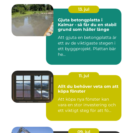
13. jul
Gjuta betongplatta i
Kalmar - så får du en stabil
grund som håller länge
Att gjuta en betongplatta är
ett av de viktigaste stegen i
ett byggprojekt. Plattan bär
he...
11. jul
Allt du behöver veta om att
köpa fönster
Att köpa nya fönster kan
vara en stor investering och
ett viktigt steg för att fö...
09. jul