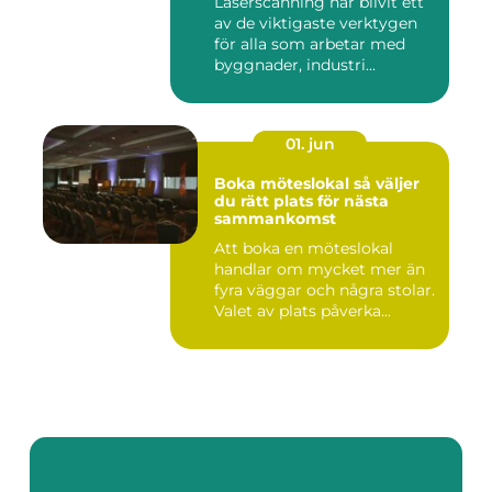
Laserscanning har blivit ett
av de viktigaste verktygen
för alla som arbetar med
byggnader, industri...
01. jun
Boka möteslokal så väljer
du rätt plats för nästa
sammankomst
Att boka en möteslokal
handlar om mycket mer än
fyra väggar och några stolar.
Valet av plats påverka...