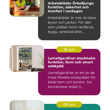
Arbetskläder Örkelljunga
funktion, säkerhet och
komfort i vardagen
Arbetskläder är mer än bara
byxor och jackor. För den
som jobbar inom lantbruk,
bygg, verkstad eller...
23. jun
Lamellgardiner stockholm
funktion, form och smart
solskydd
Lamellgardiner är ett av de
mest flexibla solskydden för
både hem och kontor. De
kombinerar enkel lj...
09. jun