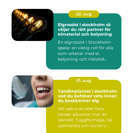
02. aug
Elgrossist i stockholm så
väljer du rätt partner för
elmaterial och belysning
En elgrossist i Stockholm
spelar en viktig roll för alla
som arbetar med el,
belysning och installat...
01. aug
Tandimplantat i stockholm
vad du behöver veta innan
du bestämmer dig
Att sakna en eller flera
tänder påverkar mer än
leendet. Tuggförmåga, tal,
självkänsla och social tr...