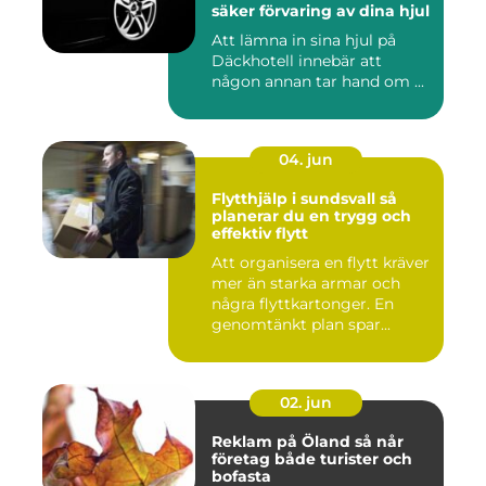
säker förvaring av dina hjul
Att lämna in sina hjul på
Däckhotell innebär att
någon annan tar hand om ...
04. jun
Flytthjälp i sundsvall så
planerar du en trygg och
effektiv flytt
Att organisera en flytt kräver
mer än starka armar och
några flyttkartonger. En
genomtänkt plan spar...
02. jun
Reklam på Öland så når
företag både turister och
bofasta