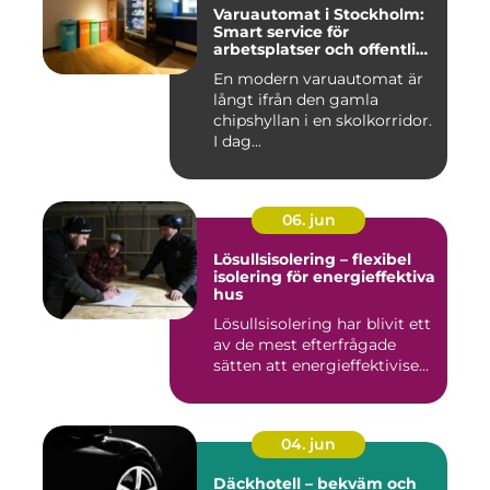
Varuautomat i Stockholm:
Smart service för
arbetsplatser och offentliga
miljöer
En modern varuautomat är
långt ifrån den gamla
chipshyllan i en skolkorridor.
I dag...
06. jun
Lösullsisolering – flexibel
isolering för energieffektiva
hus
Lösullsisolering har blivit ett
av de mest efterfrågade
sätten att energieffektivise...
04. jun
Däckhotell – bekväm och