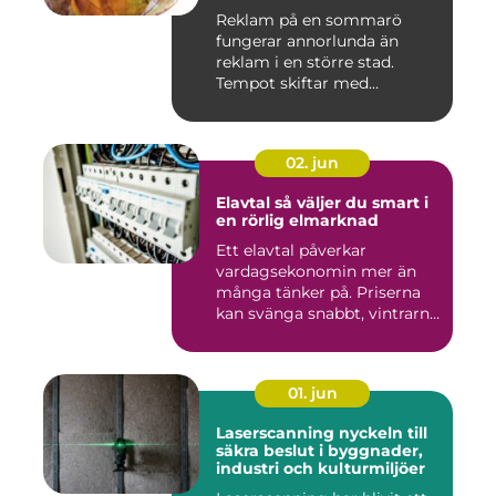
Reklam på en sommarö
fungerar annorlunda än
reklam i en större stad.
Tempot skiftar med
årstiderna, ...
02. jun
Elavtal så väljer du smart i
en rörlig elmarknad
Ett elavtal påverkar
vardagsekonomin mer än
många tänker på. Priserna
kan svänga snabbt, vintrarna
b...
01. jun
Laserscanning nyckeln till
säkra beslut i byggnader,
industri och kulturmiljöer