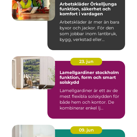
Arbetskläder Örkelljunga
funktion, säkerhet och
komfort i vardagen
Arbetskläder är mer än bara
byxor och jackor. För den
som jobbar inom lantbruk,
bygg, verkstad eller...
23. jun
Lamellgardiner stockholm
funktion, form och smart
solskydd
Lamellgardiner är ett av de
mest flexibla solskydden för
både hem och kontor. De
kombinerar enkel lj...
09. jun