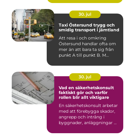
30. jul
Taxi Östersund trygg och
smidig transport i jämtland
Att resa i och omkring
Östersund handlar ofta om
mer än att bara ta sig från
punkt A till punkt B. M...
30. jul
Vad en säkerhetskonsult
faktiskt gör och varför
rollen blir allt viktigare
En säkerhetskonsult arbetar
med att förebygga skador,
angrepp och intrång i
byggnader, anläggningar ...