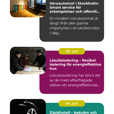
Varuautomat i Stockholm:
Smart service för
arbetsplatser och offentliga
miljöer
En modern varuautomat är
långt ifrån den gamla
chipshyllan i en skolkorridor.
I dag...
06. jun
Lösullsisolering – flexibel
isolering för energieffektiva
hus
Lösullsisolering har blivit ett
av de mest efterfrågade
sätten att energieffektivise...
04. jun
Däckhotell – bekväm och