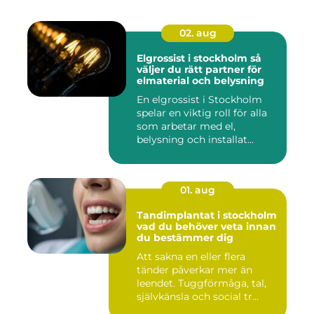
02. aug
Elgrossist i stockholm så
väljer du rätt partner för
elmaterial och belysning
En elgrossist i Stockholm
spelar en viktig roll för alla
som arbetar med el,
belysning och installat...
01. aug
Tandimplantat i stockholm
vad du behöver veta innan
du bestämmer dig
Att sakna en eller flera
tänder påverkar mer än
leendet. Tuggförmåga, tal,
självkänsla och social tr...