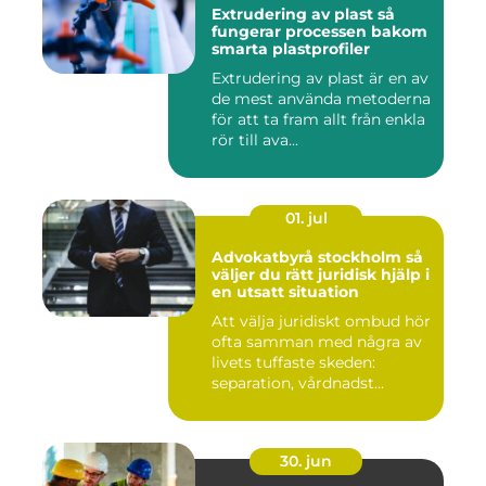
Extrudering av plast så
fungerar processen bakom
smarta plastprofiler
Extrudering av plast är en av
de mest använda metoderna
för att ta fram allt från enkla
rör till ava...
01. jul
Advokatbyrå stockholm så
väljer du rätt juridisk hjälp i
en utsatt situation
Att välja juridiskt ombud hör
ofta samman med några av
livets tuffaste skeden:
separation, vårdnadst...
30. jun