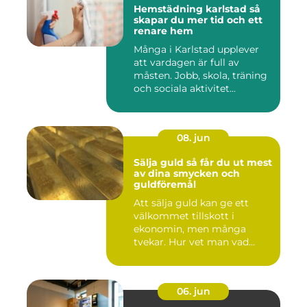
Hemstädning karlstad så
skapar du mer tid och ett
renare hem
Många i Karlstad upplever
att vardagen är full av
måsten. Jobb, skola, träning
och sociala aktivitet...
08. jun
Sälja guld så får du ut mest
av dina smycken och
guldföremål
Att sälja guld kan ge ett
välkommet tillskott i
ekonomin, men många
tvekar. Hur vet man vad
guldet ä...
06. jun