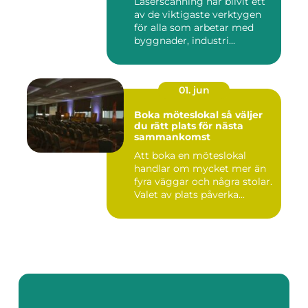
Laserscanning har blivit ett
av de viktigaste verktygen
för alla som arbetar med
byggnader, industri...
01. jun
Boka möteslokal så väljer
du rätt plats för nästa
sammankomst
Att boka en möteslokal
handlar om mycket mer än
fyra väggar och några stolar.
Valet av plats påverka...