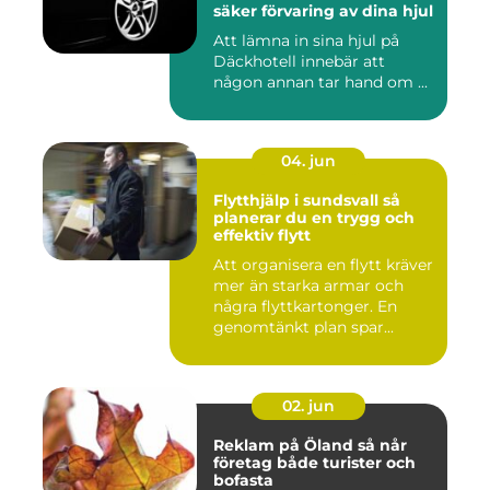
säker förvaring av dina hjul
Att lämna in sina hjul på
Däckhotell innebär att
någon annan tar hand om ...
04. jun
Flytthjälp i sundsvall så
planerar du en trygg och
effektiv flytt
Att organisera en flytt kräver
mer än starka armar och
några flyttkartonger. En
genomtänkt plan spar...
02. jun
Reklam på Öland så når
företag både turister och
bofasta