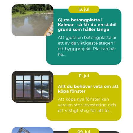
13. jul
Gjuta betongplatta i
Kalmar - så får du en stabil
grund som håller länge
Att gjuta en betongplatta är
ett av de viktigaste stegen i
ett byggprojekt. Plattan bär
he...
11. jul
Allt du behöver veta om att
köpa fönster
Att köpa nya fönster kan
vara en stor investering och
ett viktigt steg för att fö...
09. jul