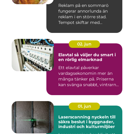
Reklam på en sommarö
fungerar annorlunda än
reklam i en större stad.
Tempot skiftar med
årstiderna, ...
02. jun
Elavtal så väljer du smart i
en rörlig elmarknad
Ett elavtal påverkar
vardagsekonomin mer än
många tänker på. Priserna
kan svänga snabbt, vintrarna
b...
01. jun
Laserscanning nyckeln till
säkra beslut i byggnader,
industri och kulturmiljöer