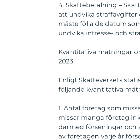
4. Skattebetalning – Ska
att undvika straffavgifter
måste följa de datum som f
undvika intresse- och stra
Kvantitativa mätningar om
2023
Enligt Skatteverkets stati
följande kvantitativa mät
1. Antal företag som mis
missar många företag in
därmed förseningar och str
av företagen varje år för