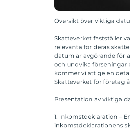
Översikt över viktiga dat
Skatteverket fastställer v
relevanta för deras skat
datum är avgörande för at
och undvika förseningar el
kommer vi att ge en detal
Skatteverket för företag å
Presentation av viktiga d
1. Inkomstdeklaration – E
inkomstdeklarationens si