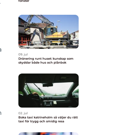
fönster
r
a
09. jul
Dränering runt huset: kunskap som
skyddar både hus och plånbok
n
n
02. jul
Boka taxi katrineholm så väljer du rätt
taxi för trygg och smidig resa