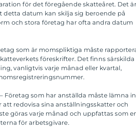
ration för det föregående skatteåret. Det ä
t detta datum kan skilja sig beroende på
orm och stora företag har ofta andra datum
retag som är momspliktiga måste rapporter
atteverkets föreskrifter. Det finns särskilda
, vanligtvis varje månad eller kvartal,
 momsregistreringsnummer.
 – Företag som har anställda måste lämna i
r att redovisa sina anställningsskatter och
måste göras varje månad och uppfattas som e
terna för arbetsgivare.