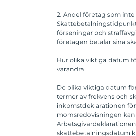
2. Andel företag som inte b
Skattebetalningstidpunkte
förseningar och straffavgif
företagen betalar sina ska
Hur olika viktiga datum fö
varandra
De olika viktiga datum för 
termer av frekvens och sk
inkomstdeklarationen fö
momsredovisningen kan va
Arbetsgivardeklaratione
skattebetalningsdatum k