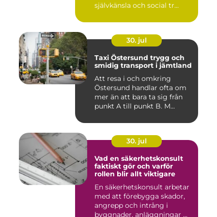
självkänsla och social tr...
30. jul
Taxi Östersund trygg och
smidig transport i jämtland
Att resa i och omkring
Östersund handlar ofta om
mer än att bara ta sig från
punkt A till punkt B. M...
30. jul
Vad en säkerhetskonsult
faktiskt gör och varför
rollen blir allt viktigare
En säkerhetskonsult arbetar
med att förebygga skador,
angrepp och intrång i
byggnader, anläggningar ...