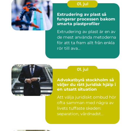
01. jul
Extrudering av plast så
fungerar processen bakom
smarta plastprofiler
Extrudering av plast är en av
de mest använda metoderna
för att ta fram allt från enkla
rör till ava...
01. jul
Advokatbyrå stockholm så
väljer du rätt juridisk hjälp i
en utsatt situation
Att välja juridiskt ombud hör
ofta samman med några av
livets tuffaste skeden:
separation, vårdnadst...