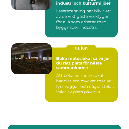
industri och kulturmiljöer
Laserscanning har blivit ett
av de viktigaste verktygen
för alla som arbetar med
byggnader, industri...
01. jun
Boka möteslokal så väljer
du rätt plats för nästa
sammankomst
Att boka en möteslokal
handlar om mycket mer än
fyra väggar och några stolar.
Valet av plats påverka...