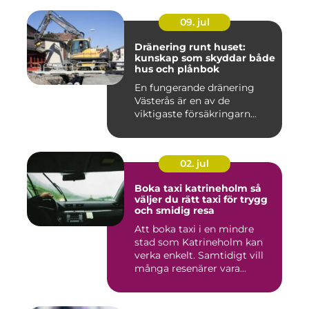
09. jul
Dränering runt huset:
kunskap som skyddar både
hus och plånbok
En fungerande dränering
Västerås är en av de
viktigaste försäkringarn...
02. jul
Boka taxi katrineholm så
väljer du rätt taxi för trygg
och smidig resa
Att boka taxi i en mindre
stad som Katrineholm kan
verka enkelt. Samtidigt vill
många resenärer vara...