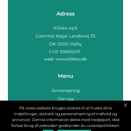
Adress
web:
www.klikko.dk
Menu
Annonsering
Om oss
Cookies
På vores website bruges cookies til at huske dine
indstillinger, statistik og personalisering af indhold og
Kontakta oss
annoncer. Denne information deles med tredjepart. Ved
Sitemap
fortsat brug af websiden godkender du cookiepolitikken.