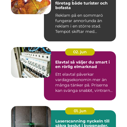
företag både turister och
bofasta
Reklam på en sommarö
fungerar annorlunda än
reklam i en större stad.
Tempot skiftar med
årstiderna, ...
02. jun
Elavtal så väljer du smart i
en rörlig elmarknad
Ett elavtal påverkar
vardagsekonomin mer än
många tänker på. Priserna
kan svänga snabbt, vintrarna
b...
01. jun
Laserscanning nyckeln till
säkra beslut i byggnader,