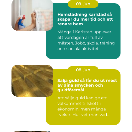
09. jun
Hemstädning karlstad så
skapar du mer tid och ett
renare hem
Många i Karlstad upplever
att vardagen är full av
måsten. Jobb, skola, träning
och sociala aktivitet...
08. jun
Sälja guld så får du ut mest
av dina smycken och
guldföremål
Att sälja guld kan ge ett
välkommet tillskott i
ekonomin, men många
tvekar. Hur vet man vad
guldet ä...