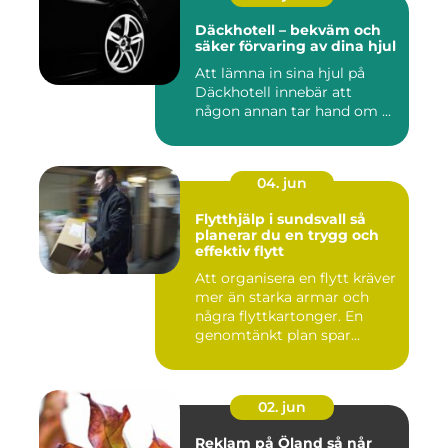
Däckhotell – bekväm och
säker förvaring av dina hjul
Att lämna in sina hjul på
Däckhotell innebär att
någon annan tar hand om ...
04. jun
Flytthjälp i sundsvall så
planerar du en trygg och
effektiv flytt
Att organisera en flytt kräver
mer än starka armar och
några flyttkartonger. En
genomtänkt plan spar...
02. jun
Reklam på Öland så når