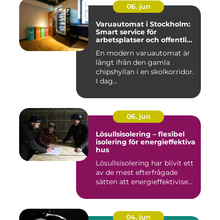
06. jun
Varuautomat i Stockholm:
Smart service för
arbetsplatser och offentliga
miljöer
En modern varuautomat är
långt ifrån den gamla
chipshyllan i en skolkorridor.
I dag...
06. jun
Lösullsisolering – flexibel
isolering för energieffektiva
hus
Lösullsisolering har blivit ett
av de mest efterfrågade
sätten att energieffektivise...
04. jun