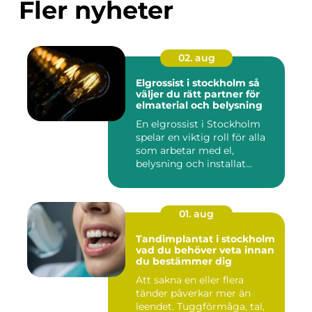
Fler nyheter
02. aug
Elgrossist i stockholm så
väljer du rätt partner för
elmaterial och belysning
En elgrossist i Stockholm
spelar en viktig roll för alla
som arbetar med el,
belysning och installat...
01. aug
Tandimplantat i stockholm
vad du behöver veta innan
du bestämmer dig
Att sakna en eller flera
tänder påverkar mer än
leendet. Tuggförmåga, tal,