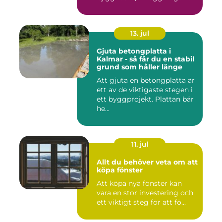
13. jul
Gjuta betongplatta i
Kalmar - så får du en stabil
grund som håller länge
Att gjuta en betongplatta är
ett av de viktigaste stegen i
ett byggprojekt. Plattan bär
he...
11. jul
Allt du behöver veta om att
köpa fönster
Att köpa nya fönster kan
vara en stor investering och
ett viktigt steg för att fö...