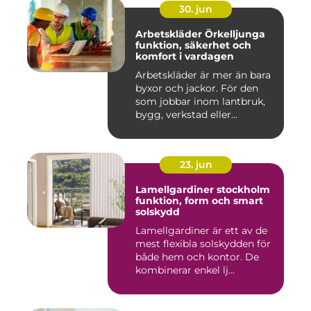
30. jun
Arbetskläder Örkelljunga
funktion, säkerhet och
komfort i vardagen
Arbetskläder är mer än bara
byxor och jackor. För den
som jobbar inom lantbruk,
bygg, verkstad eller...
23. jun
Lamellgardiner stockholm
funktion, form och smart
solskydd
Lamellgardiner är ett av de
mest flexibla solskydden för
både hem och kontor. De
kombinerar enkel lj...