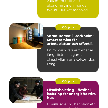
välkommet tillskott i
ekonomin, men många
tvekar. Hur vet man vad
guldet ä...
06. jun
Varuautomat i Stockholm:
Smart service för
arbetsplatser och offentliga
miljöer
En modern varuautomat är
långt ifrån den gamla
chipshyllan i en skolkorridor.
I dag...
06. jun
Lösullsisolering – flexibel
isolering för energieffektiva
hus
Lösullsisolering har blivit ett