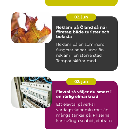
02. jun
Reklam på Öland så når
företag både turister och
bofasta
Reklam på en sommarö
fungerar annorlunda än
reklam i en större stad.
Tempot skiftar med
årstiderna, ...
02. jun
Elavtal så väljer du smart i
en rörlig elmarknad
Ett elavtal påverkar
vardagsekonomin mer än
många tänker på. Priserna
kan svänga snabbt, vintrarna
b...