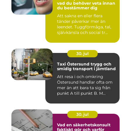
vad du behöver veta innan
du bestämmer dig
Att sakna en eller flera
tänder påverkar mer än
leendet. Tuggförmåga, tal,
självkänsla och social tr...
30. jul
Taxi Östersund trygg och
smidig transport i jämtland
Att resa i och omkring
Östersund handlar ofta om
mer än att bara ta sig från
punkt A till punkt B. M...
30. jul
Vad en säkerhetskonsult
faktiskt gör och varför