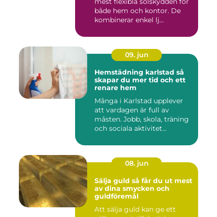
mest flexibla solskydden för
både hem och kontor. De
kombinerar enkel lj...
09. jun
Hemstädning karlstad så
skapar du mer tid och ett
renare hem
Många i Karlstad upplever
att vardagen är full av
måsten. Jobb, skola, träning
och sociala aktivitet...
08. jun
Sälja guld så får du ut mest
av dina smycken och
guldföremål
Att sälja guld kan ge ett