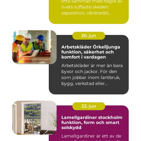
ofta samman med några av
livets tuffaste skeden:
separation, vårdnadst...
30. jun
Arbetskläder Örkelljunga
funktion, säkerhet och
komfort i vardagen
Arbetskläder är mer än bara
byxor och jackor. För den
som jobbar inom lantbruk,
bygg, verkstad eller...
23. jun
Lamellgardiner stockholm
funktion, form och smart
solskydd
Lamellgardiner är ett av de