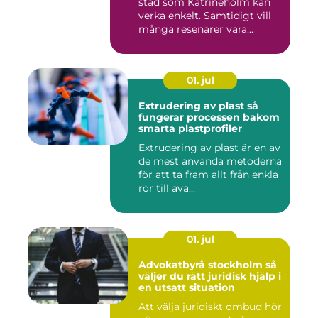
stad som Katrineholm kan
verka enkelt. Samtidigt vill
många resenärer vara...
01. jul
Extrudering av plast så
fungerar processen bakom
smarta plastprofiler
Extrudering av plast är en av
de mest använda metoderna
för att ta fram allt från enkla
rör till ava...
01. jul
Advokatbyrå stockholm så
väljer du rätt juridisk hjälp i
en utsatt situation
Att välja juridiskt ombud hör