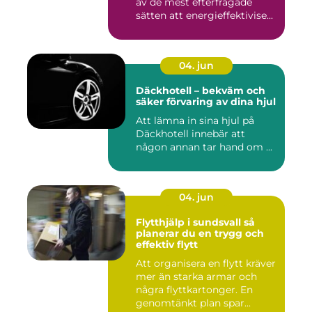
av de mest efterfrågade
sätten att energieffektivise...
04. jun
Däckhotell – bekväm och
säker förvaring av dina hjul
Att lämna in sina hjul på
Däckhotell innebär att
någon annan tar hand om ...
04. jun
Flytthjälp i sundsvall så
planerar du en trygg och
effektiv flytt
Att organisera en flytt kräver
mer än starka armar och
några flyttkartonger. En
genomtänkt plan spar...