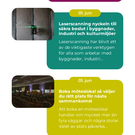
01. jun
Laserscanning nyckeln till
säkra beslut i byggnader,
industri och kulturmiljöer
Laserscanning har blivit ett
av de viktigaste verktygen
för alla som arbetar med
byggnader, industri...
01. jun
Boka möteslokal så väljer
du rätt plats för nästa
sammankomst
Att boka en möteslokal
handlar om mycket mer än
fyra väggar och några stolar.
Valet av plats påverka...