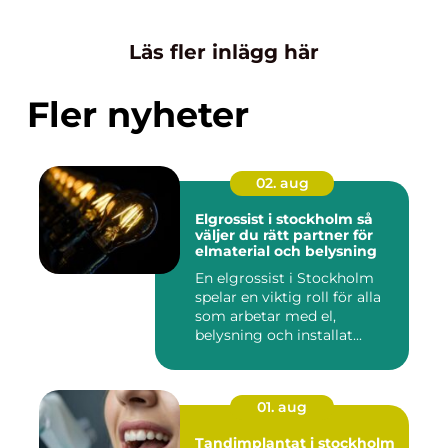
Läs fler inlägg här
Fler nyheter
02. aug
Elgrossist i stockholm så
väljer du rätt partner för
elmaterial och belysning
En elgrossist i Stockholm
spelar en viktig roll för alla
som arbetar med el,
belysning och installat...
01. aug
Tandimplantat i stockholm