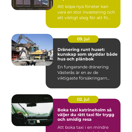
Att köpa nya fönster kan
vara en stor investering och
ett viktigt steg för att fö...
09. jul
Dränering runt huset:
kunskap som skyddar både
hus och plånbok
En fungerande dränering
Västerås är en av de
viktigaste försäkringarn...
02. jul
Boka taxi katrineholm så
väljer du rätt taxi för trygg
och smidig resa
Att boka taxi i en mindre