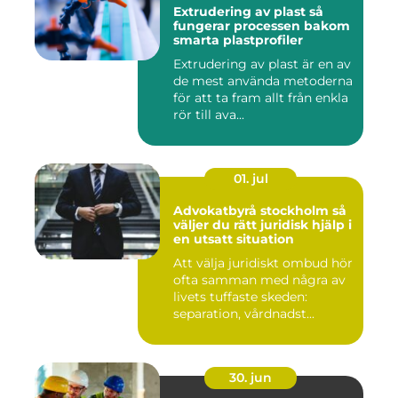
Extrudering av plast så
fungerar processen bakom
smarta plastprofiler
Extrudering av plast är en av
de mest använda metoderna
för att ta fram allt från enkla
rör till ava...
01. jul
Advokatbyrå stockholm så
väljer du rätt juridisk hjälp i
en utsatt situation
Att välja juridiskt ombud hör
ofta samman med några av
livets tuffaste skeden:
separation, vårdnadst...
30. jun