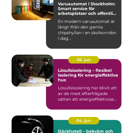
Varuautomat i Stockholm:
Smart service för
arbetsplatser och offentliga
miljöer
En modern varuautomat är
långt ifrån den gamla
chipshyllan i en skolkorridor.
I dag...
06. jun
Lösullsisolering – flexibel
isolering för energieffektiva
hus
Lösullsisolering har blivit ett
av de mest efterfrågade
sätten att energieffektivise...
04. jun
Däckhotell – bekväm och