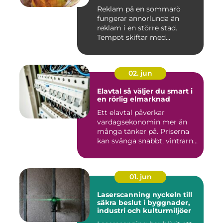
Reklam på en sommarö
fungerar annorlunda än
reklam i en större stad.
Tempot skiftar med
årstiderna, ...
02. jun
Elavtal så väljer du smart i
en rörlig elmarknad
Ett elavtal påverkar
vardagsekonomin mer än
många tänker på. Priserna
kan svänga snabbt, vintrarna
b...
01. jun
Laserscanning nyckeln till
säkra beslut i byggnader,
industri och kulturmiljöer