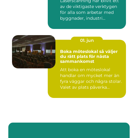
Laserscanning har blivit ett
av de viktigaste verktygen
för alla som arbetar med
byggnader, industri...
01. jun
Boka möteslokal så väljer
du rätt plats för nästa
sammankomst
Att boka en möteslokal
handlar om mycket mer än
fyra väggar och några stolar.
Valet av plats påverka...