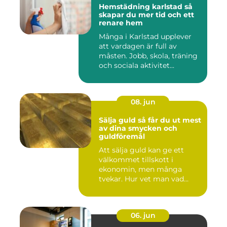
Hemstädning karlstad så
skapar du mer tid och ett
renare hem
Många i Karlstad upplever
att vardagen är full av
måsten. Jobb, skola, träning
och sociala aktivitet...
08. jun
Sälja guld så får du ut mest
av dina smycken och
guldföremål
Att sälja guld kan ge ett
välkommet tillskott i
ekonomin, men många
tvekar. Hur vet man vad
guldet ä...
06. jun