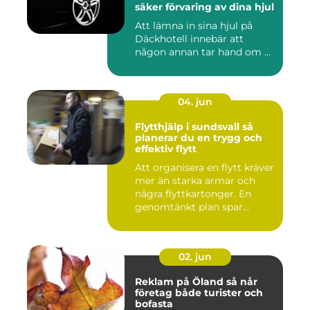
säker förvaring av dina hjul
Att lämna in sina hjul på
Däckhotell innebär att
någon annan tar hand om ...
04. jun
Flytthjälp i sundsvall så
planerar du en trygg och
effektiv flytt
Att organisera en flytt kräver
mer än starka armar och
några flyttkartonger. En
genomtänkt plan spar...
02. jun
Reklam på Öland så når
företag både turister och
bofasta