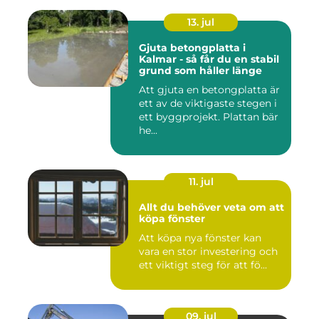
13. jul
Gjuta betongplatta i
Kalmar - så får du en stabil
grund som håller länge
Att gjuta en betongplatta är
ett av de viktigaste stegen i
ett byggprojekt. Plattan bär
he...
11. jul
Allt du behöver veta om att
köpa fönster
Att köpa nya fönster kan
vara en stor investering och
ett viktigt steg för att fö...
09. jul