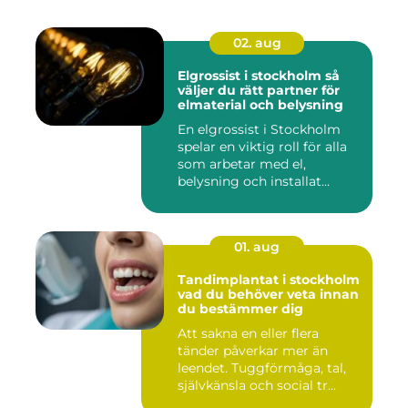
02. aug
Elgrossist i stockholm så
väljer du rätt partner för
elmaterial och belysning
En elgrossist i Stockholm
spelar en viktig roll för alla
som arbetar med el,
belysning och installat...
01. aug
Tandimplantat i stockholm
vad du behöver veta innan
du bestämmer dig
Att sakna en eller flera
tänder påverkar mer än
leendet. Tuggförmåga, tal,
självkänsla och social tr...