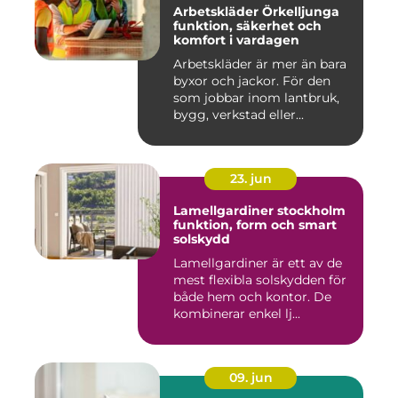
Arbetskläder Örkelljunga
funktion, säkerhet och
komfort i vardagen
Arbetskläder är mer än bara
byxor och jackor. För den
som jobbar inom lantbruk,
bygg, verkstad eller...
23. jun
Lamellgardiner stockholm
funktion, form och smart
solskydd
Lamellgardiner är ett av de
mest flexibla solskydden för
både hem och kontor. De
kombinerar enkel lj...
09. jun