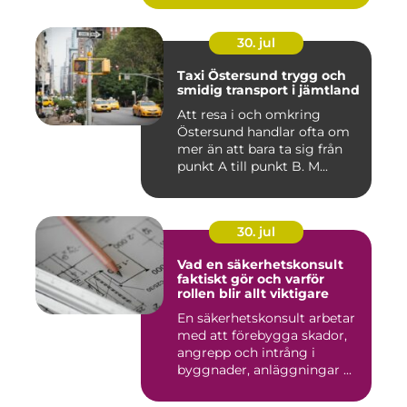
30. jul
Taxi Östersund trygg och
smidig transport i jämtland
Att resa i och omkring
Östersund handlar ofta om
mer än att bara ta sig från
punkt A till punkt B. M...
30. jul
Vad en säkerhetskonsult
faktiskt gör och varför
rollen blir allt viktigare
En säkerhetskonsult arbetar
med att förebygga skador,
angrepp och intrång i
byggnader, anläggningar ...