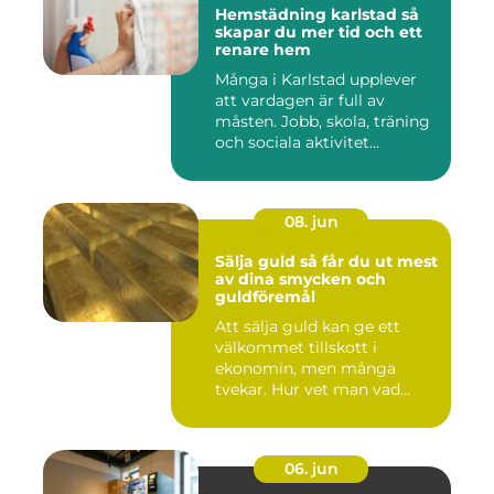
Hemstädning karlstad så
skapar du mer tid och ett
renare hem
Många i Karlstad upplever
att vardagen är full av
måsten. Jobb, skola, träning
och sociala aktivitet...
08. jun
Sälja guld så får du ut mest
av dina smycken och
guldföremål
Att sälja guld kan ge ett
välkommet tillskott i
ekonomin, men många
tvekar. Hur vet man vad
guldet ä...
06. jun