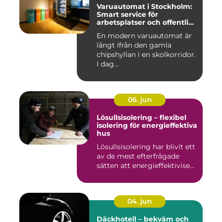
Varuautomat i Stockholm:
Smart service för
arbetsplatser och offentliga
miljöer
En modern varuautomat är
långt ifrån den gamla
chipshyllan i en skolkorridor.
I dag...
06. jun
Lösullsisolering – flexibel
isolering för energieffektiva
hus
Lösullsisolering har blivit ett
av de mest efterfrågade
sätten att energieffektivise...
04. jun
Däckhotell – bekväm och