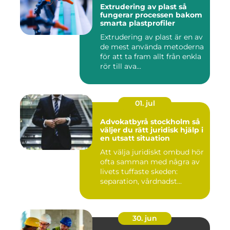
Extrudering av plast så
fungerar processen bakom
smarta plastprofiler
Extrudering av plast är en av
de mest använda metoderna
för att ta fram allt från enkla
rör till ava...
01. jul
Advokatbyrå stockholm så
väljer du rätt juridisk hjälp i
en utsatt situation
Att välja juridiskt ombud hör
ofta samman med några av
livets tuffaste skeden:
separation, vårdnadst...
30. jun