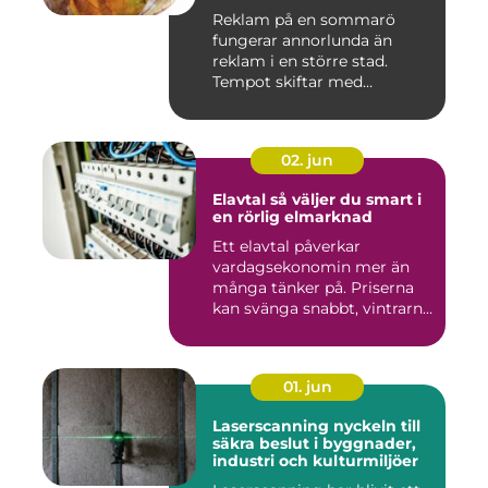
Reklam på en sommarö
fungerar annorlunda än
reklam i en större stad.
Tempot skiftar med
årstiderna, ...
02. jun
Elavtal så väljer du smart i
en rörlig elmarknad
Ett elavtal påverkar
vardagsekonomin mer än
många tänker på. Priserna
kan svänga snabbt, vintrarna
b...
01. jun
Laserscanning nyckeln till
säkra beslut i byggnader,
industri och kulturmiljöer