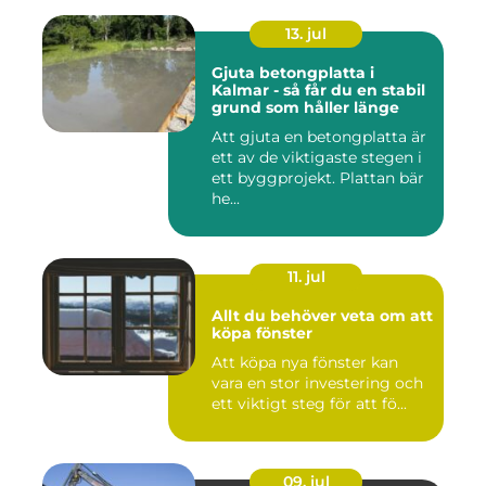
13. jul
Gjuta betongplatta i
Kalmar - så får du en stabil
grund som håller länge
Att gjuta en betongplatta är
ett av de viktigaste stegen i
ett byggprojekt. Plattan bär
he...
11. jul
Allt du behöver veta om att
köpa fönster
Att köpa nya fönster kan
vara en stor investering och
ett viktigt steg för att fö...
09. jul