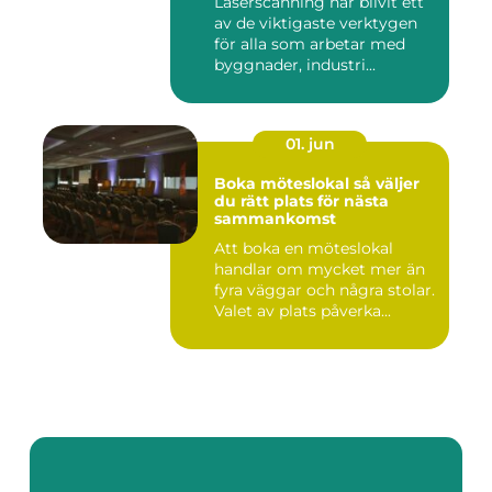
Laserscanning har blivit ett
av de viktigaste verktygen
för alla som arbetar med
byggnader, industri...
01. jun
Boka möteslokal så väljer
du rätt plats för nästa
sammankomst
Att boka en möteslokal
handlar om mycket mer än
fyra väggar och några stolar.
Valet av plats påverka...