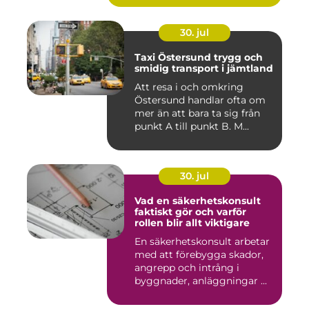
30. jul
Taxi Östersund trygg och
smidig transport i jämtland
Att resa i och omkring
Östersund handlar ofta om
mer än att bara ta sig från
punkt A till punkt B. M...
30. jul
Vad en säkerhetskonsult
faktiskt gör och varför
rollen blir allt viktigare
En säkerhetskonsult arbetar
med att förebygga skador,
angrepp och intrång i
byggnader, anläggningar ...