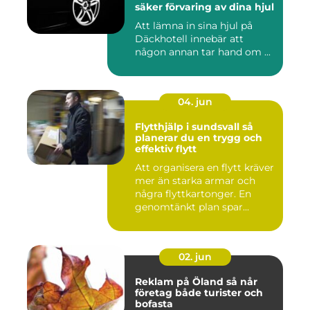
säker förvaring av dina hjul
Att lämna in sina hjul på
Däckhotell innebär att
någon annan tar hand om ...
04. jun
Flytthjälp i sundsvall så
planerar du en trygg och
effektiv flytt
Att organisera en flytt kräver
mer än starka armar och
några flyttkartonger. En
genomtänkt plan spar...
02. jun
Reklam på Öland så når
företag både turister och
bofasta