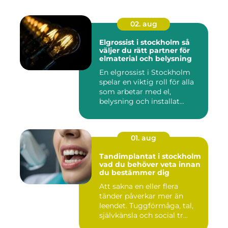
02. aug
Elgrossist i stockholm så
väljer du rätt partner för
elmaterial och belysning
En elgrossist i Stockholm
spelar en viktig roll för alla
som arbetar med el,
belysning och installat...
01. aug
Tandimplantat i stockholm
vad du behöver veta innan
du bestämmer dig
Att sakna en eller flera
tänder påverkar mer än
leendet. Tuggförmåga, tal,
självkänsla och social tr...