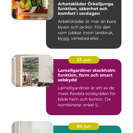
Arbetskläder Örkelljunga
funktion, säkerhet och
komfort i vardagen
Arbetskläder är mer än bara
byxor och jackor. För den
som jobbar inom lantbruk,
bygg, verkstad eller...
23. jun
Lamellgardiner stockholm
funktion, form och smart
solskydd
Lamellgardiner är ett av de
mest flexibla solskydden för
både hem och kontor. De
kombinerar enkel lj...
09. jun