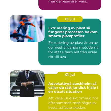
många resenärer vara...
01. jul
Extrudering av plast så
fungerar processen bakom
smarta plastprofiler
Extrudering av plast är en av
de mest använda metoderna
för att ta fram allt från enkla
rör till ava...
01. jul
Advokatbyrå stockholm så
väljer du rätt juridisk hjälp i
en utsatt situation
Att välja juridiskt ombud hör
ofta samman med några av
livets tuffaste skeden: