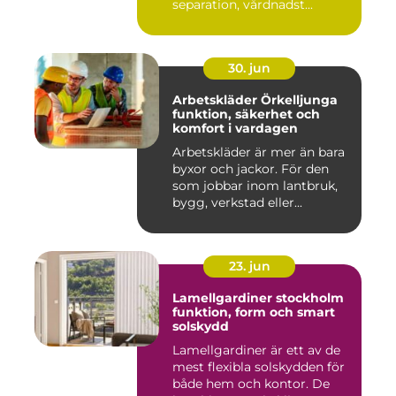
separation, vårdnadst...
30. jun
Arbetskläder Örkelljunga
funktion, säkerhet och
komfort i vardagen
Arbetskläder är mer än bara
byxor och jackor. För den
som jobbar inom lantbruk,
bygg, verkstad eller...
23. jun
Lamellgardiner stockholm
funktion, form och smart
solskydd
Lamellgardiner är ett av de
mest flexibla solskydden för
både hem och kontor. De