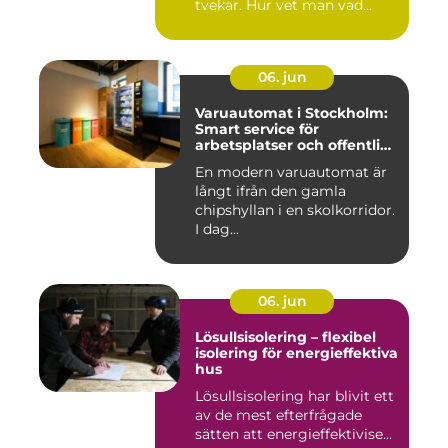
tvekar. Hur vet man vad
guldet ä...
06. jun
Varuautomat i Stockholm:
Smart service för
arbetsplatser och offentliga
miljöer
En modern varuautomat är
långt ifrån den gamla
chipshyllan i en skolkorridor.
I dag...
06. jun
Lösullsisolering – flexibel
isolering för energieffektiva
hus
Lösullsisolering har blivit ett
av de mest efterfrågade
sätten att energieffektivise...