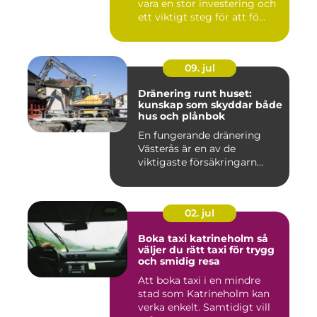
vara en stor investering och
ett viktigt steg för att fö...
09. jul
Dränering runt huset:
kunskap som skyddar både
hus och plånbok
En fungerande dränering
Västerås är en av de
viktigaste försäkringarn...
02. jul
Boka taxi katrineholm så
väljer du rätt taxi för trygg
och smidig resa
Att boka taxi i en mindre
stad som Katrineholm kan
verka enkelt. Samtidigt vill