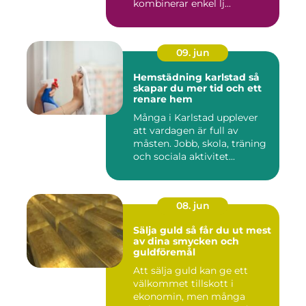
kombinerar enkel lj...
09. jun
Hemstädning karlstad så
skapar du mer tid och ett
renare hem
Många i Karlstad upplever
att vardagen är full av
måsten. Jobb, skola, träning
och sociala aktivitet...
08. jun
Sälja guld så får du ut mest
av dina smycken och
guldföremål
Att sälja guld kan ge ett
välkommet tillskott i
ekonomin, men många