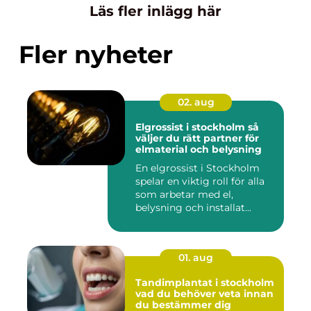
Läs fler inlägg här
Fler nyheter
02. aug
Elgrossist i stockholm så
väljer du rätt partner för
elmaterial och belysning
En elgrossist i Stockholm
spelar en viktig roll för alla
som arbetar med el,
belysning och installat...
01. aug
Tandimplantat i stockholm
vad du behöver veta innan
du bestämmer dig