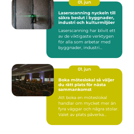
01. jun
Laserscanning nyckeln till
säkra beslut i byggnader,
industri och kulturmiljöer
Laserscanning har blivit ett
av de viktigaste verktygen
för alla som arbetar med
byggnader, industri...
01. jun
Boka möteslokal så väljer
du rätt plats för nästa
sammankomst
Att boka en möteslokal
handlar om mycket mer än
fyra väggar och några stolar.
Valet av plats påverka...