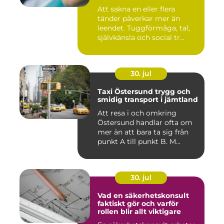
Att sakna en eller flera
tänder påverkar mer än
leendet. Tuggförmåga, tal,
självkänsla och social tr...
30. jul
Taxi Östersund trygg och
smidig transport i jämtland
Att resa i och omkring
Östersund handlar ofta om
mer än att bara ta sig från
punkt A till punkt B. M...
30. jul
Vad en säkerhetskonsult
faktiskt gör och varför
rollen blir allt viktigare