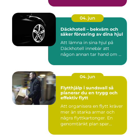
04. jun
Däckhotell – bekväm och
säker förvaring av dina hjul
Att lämna in sina hjul på
Däckhotell innebär att
någon annan tar hand om ...
04. jun
Flytthjälp i sundsvall så
planerar du en trygg och
effektiv flytt
Att organisera en flytt kräver
mer än starka armar och
några flyttkartonger. En
genomtänkt plan spar...