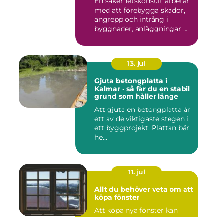
En säkerhetskonsult arbetar
med att förebygga skador,
angrepp och intrång i
byggnader, anläggningar ...
13. jul
Gjuta betongplatta i
Kalmar - så får du en stabil
grund som håller länge
Att gjuta en betongplatta är
ett av de viktigaste stegen i
ett byggprojekt. Plattan bär
he...
11. jul
Allt du behöver veta om att
köpa fönster
Att köpa nya fönster kan