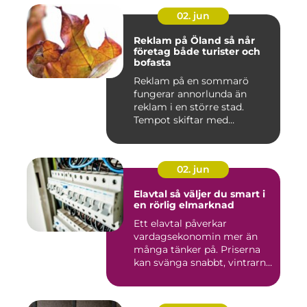
02. jun
Reklam på Öland så når
företag både turister och
bofasta
Reklam på en sommarö
fungerar annorlunda än
reklam i en större stad.
Tempot skiftar med
årstiderna, ...
02. jun
Elavtal så väljer du smart i
en rörlig elmarknad
Ett elavtal påverkar
vardagsekonomin mer än
många tänker på. Priserna
kan svänga snabbt, vintrarna
b...