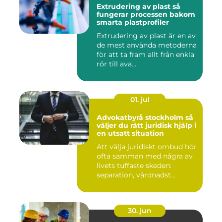
Extrudering av plast så
fungerar processen bakom
smarta plastprofiler
Extrudering av plast är en av
de mest använda metoderna
för att ta fram allt från enkla
rör till ava...
01. jul
Advokatbyrå stockholm så
väljer du rätt juridisk hjälp i
en utsatt situation
Att välja juridiskt ombud hör
ofta samman med några av
livets tuffaste skeden:
separation, vårdnadst...
30. jun