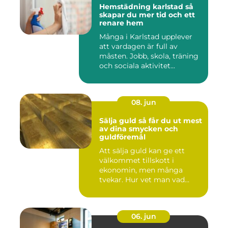
Hemstädning karlstad så
skapar du mer tid och ett
renare hem
Många i Karlstad upplever
att vardagen är full av
måsten. Jobb, skola, träning
och sociala aktivitet...
08. jun
Sälja guld så får du ut mest
av dina smycken och
guldföremål
Att sälja guld kan ge ett
välkommet tillskott i
ekonomin, men många
tvekar. Hur vet man vad
guldet ä...
06. jun