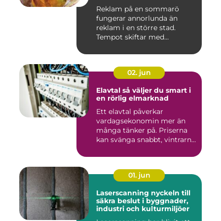
Reklam på en sommarö
fungerar annorlunda än
reklam i en större stad.
Tempot skiftar med
årstiderna, ...
02. jun
Elavtal så väljer du smart i
en rörlig elmarknad
Ett elavtal påverkar
vardagsekonomin mer än
många tänker på. Priserna
kan svänga snabbt, vintrarna
b...
01. jun
Laserscanning nyckeln till
säkra beslut i byggnader,
industri och kulturmiljöer