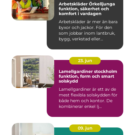
Arbetskläder Örkelljunga
funktion, säkerhet och
komfort i vardagen
Arbetskläder är mer än bara
byxor och jackor. För den
som jobbar inom lantbruk,
bygg, verkstad eller...
23. jun
Lamellgardiner stockholm
funktion, form och smart
solskydd
Lamellgardiner är ett av de
mest flexibla solskydden för
både hem och kontor. De
kombinerar enkel lj...
09. jun