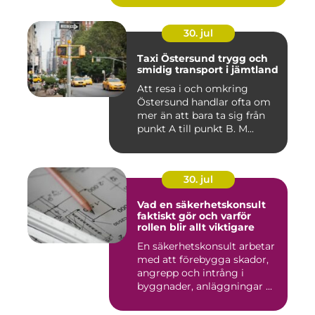
30. jul
Taxi Östersund trygg och
smidig transport i jämtland
Att resa i och omkring
Östersund handlar ofta om
mer än att bara ta sig från
punkt A till punkt B. M...
30. jul
Vad en säkerhetskonsult
faktiskt gör och varför
rollen blir allt viktigare
En säkerhetskonsult arbetar
med att förebygga skador,
angrepp och intrång i
byggnader, anläggningar ...