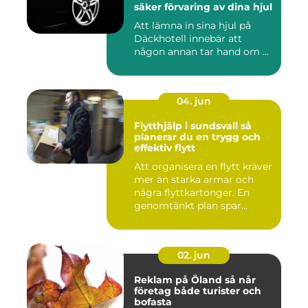
säker förvaring av dina hjul
Att lämna in sina hjul på
Däckhotell innebär att
någon annan tar hand om ...
04. jun
Flytthjälp i sundsvall så
planerar du en trygg och
effektiv flytt
Att organisera en flytt kräver
mer än starka armar och
några flyttkartonger. En
genomtänkt plan spar...
02. jun
Reklam på Öland så når
företag både turister och
bofasta