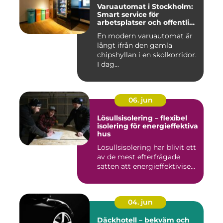
Varuautomat i Stockholm:
Smart service för
arbetsplatser och offentliga
miljöer
En modern varuautomat är
långt ifrån den gamla
chipshyllan i en skolkorridor.
I dag...
06. jun
Lösullsisolering – flexibel
isolering för energieffektiva
hus
Lösullsisolering har blivit ett
av de mest efterfrågade
sätten att energieffektivise...
04. jun
Däckhotell – bekväm och