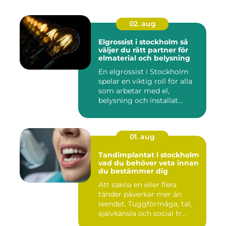
02. aug
Elgrossist i stockholm så
väljer du rätt partner för
elmaterial och belysning
En elgrossist i Stockholm
spelar en viktig roll för alla
som arbetar med el,
belysning och installat...
01. aug
Tandimplantat i stockholm
vad du behöver veta innan
du bestämmer dig
Att sakna en eller flera
tänder påverkar mer än
leendet. Tuggförmåga, tal,
självkänsla och social tr...