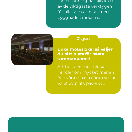
Laserscanning har blivit ett
av de viktigaste verktygen
för alla som arbetar med
byggnader, industri...
01. jun
Boka möteslokal så väljer
du rätt plats för nästa
sammankomst
Att boka en möteslokal
handlar om mycket mer än
fyra väggar och några stolar.
Valet av plats påverka...