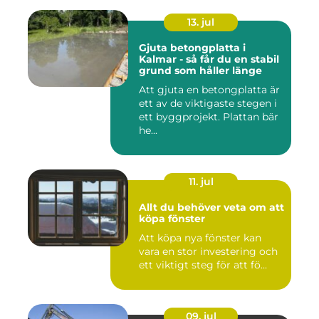
13. jul
Gjuta betongplatta i
Kalmar - så får du en stabil
grund som håller länge
Att gjuta en betongplatta är
ett av de viktigaste stegen i
ett byggprojekt. Plattan bär
he...
11. jul
Allt du behöver veta om att
köpa fönster
Att köpa nya fönster kan
vara en stor investering och
ett viktigt steg för att fö...
09. jul