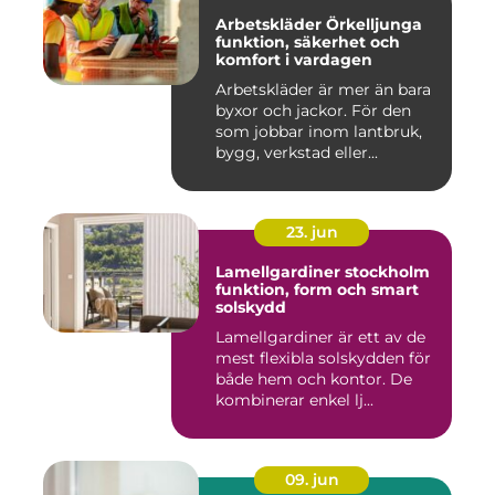
Arbetskläder Örkelljunga
funktion, säkerhet och
komfort i vardagen
Arbetskläder är mer än bara
byxor och jackor. För den
som jobbar inom lantbruk,
bygg, verkstad eller...
23. jun
Lamellgardiner stockholm
funktion, form och smart
solskydd
Lamellgardiner är ett av de
mest flexibla solskydden för
både hem och kontor. De
kombinerar enkel lj...
09. jun