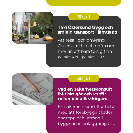
30. jul
Taxi Östersund trygg och
smidig transport i jämtland
Att resa i och omkring
Östersund handlar ofta om
mer än att bara ta sig från
punkt A till punkt B. M...
30. jul
Vad en säkerhetskonsult
faktiskt gör och varför
rollen blir allt viktigare
En säkerhetskonsult arbetar
med att förebygga skador,
angrepp och intrång i
byggnader, anläggningar ...