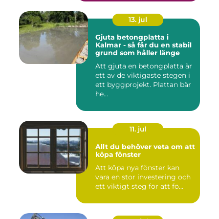
13. jul
Gjuta betongplatta i
Kalmar - så får du en stabil
grund som håller länge
Att gjuta en betongplatta är
ett av de viktigaste stegen i
ett byggprojekt. Plattan bär
he...
11. jul
Allt du behöver veta om att
köpa fönster
Att köpa nya fönster kan
vara en stor investering och
ett viktigt steg för att fö...