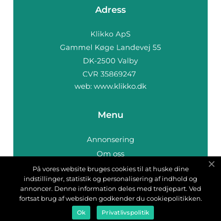
Adress
web:
www.klikko.dk
Menu
Annonsering
Om oss
Cookies
På vores website bruges cookies til at huske dine
indstillinger, statistik og personalisering af indhold og
Kontakta oss
annoncer. Denne information deles med tredjepart. Ved
Sitemap
fortsat brug af websiden godkender du cookiepolitikken.
Ok
Privatlivspolitik