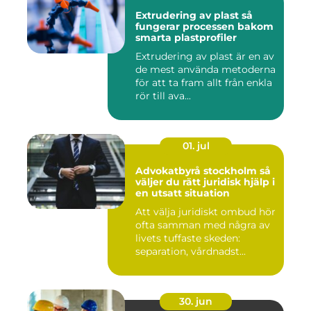
Extrudering av plast så
fungerar processen bakom
smarta plastprofiler
Extrudering av plast är en av
de mest använda metoderna
för att ta fram allt från enkla
rör till ava...
01. jul
Advokatbyrå stockholm så
väljer du rätt juridisk hjälp i
en utsatt situation
Att välja juridiskt ombud hör
ofta samman med några av
livets tuffaste skeden:
separation, vårdnadst...
30. jun