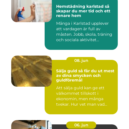
Hemstädning karlstad så
skapar du mer tid och ett
renare hem
Många i Karlstad upplever
att vardagen är full av
måsten. Jobb, skola, träning
och sociala aktivitet...
08. jun
Sälja guld så får du ut mest
av dina smycken och
guldföremål
Att sälja guld kan ge ett
välkommet tillskott i
ekonomin, men många
tvekar. Hur vet man vad
guldet ä...
06. jun