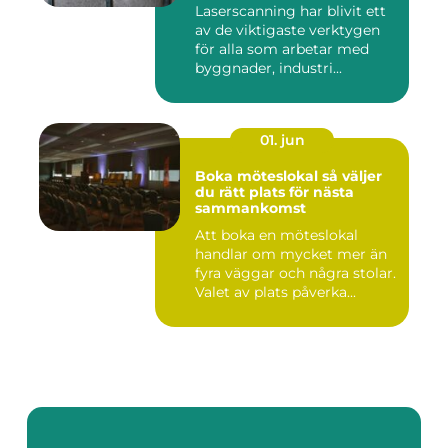
Laserscanning har blivit ett
av de viktigaste verktygen
för alla som arbetar med
byggnader, industri...
01. jun
Boka möteslokal så väljer
du rätt plats för nästa
sammankomst
Att boka en möteslokal
handlar om mycket mer än
fyra väggar och några stolar.
Valet av plats påverka...