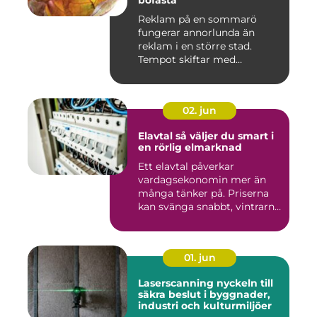
bofasta
Reklam på en sommarö
fungerar annorlunda än
reklam i en större stad.
Tempot skiftar med
årstiderna, ...
02. jun
Elavtal så väljer du smart i
en rörlig elmarknad
Ett elavtal påverkar
vardagsekonomin mer än
många tänker på. Priserna
kan svänga snabbt, vintrarna
b...
01. jun
Laserscanning nyckeln till
säkra beslut i byggnader,
industri och kulturmiljöer