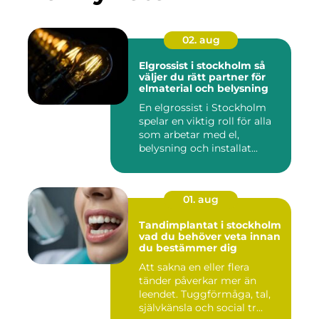
02. aug
Elgrossist i stockholm så
väljer du rätt partner för
elmaterial och belysning
En elgrossist i Stockholm
spelar en viktig roll för alla
som arbetar med el,
belysning och installat...
01. aug
Tandimplantat i stockholm
vad du behöver veta innan
du bestämmer dig
Att sakna en eller flera
tänder påverkar mer än
leendet. Tuggförmåga, tal,
självkänsla och social tr...