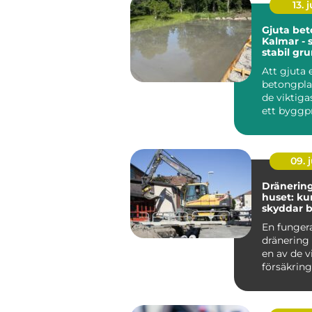
13. j
Gjuta bet
Kalmar - 
stabil gr
håller lä
Att gjuta 
betongplat
de viktiga
ett byggpr
Plattan bär
09. j
Dränering
huset: k
skyddar 
och plån
En funger
dränering 
en av de v
försäkringa