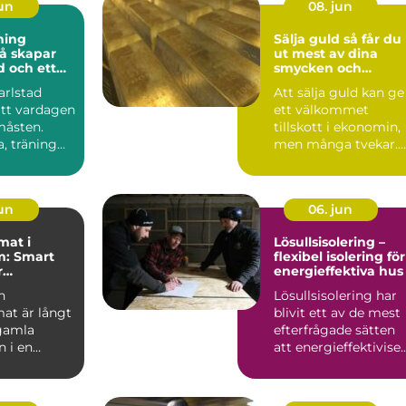
jun
08. jun
ning
Sälja guld så får du
ut mest av dina
d och ett
smycken och
em
guldföremål
arlstad
Att sälja guld kan ge
att vardagen
ett välkommet
 måsten.
tillskott i ekonomin,
a, träning
men många tvekar.
 aktivitet...
Hur vet man vad
guldet ä...
jun
06. jun
mat i
Lösullsisolering –
m: Smart
flexibel isolering för
r
energieffektiva hus
tser och
n
Lösullsisolering har
 miljöer
at är långt
blivit ett av de mest
 gamla
efterfrågade sätten
n i en
att energieffektivise..
r. I dag...