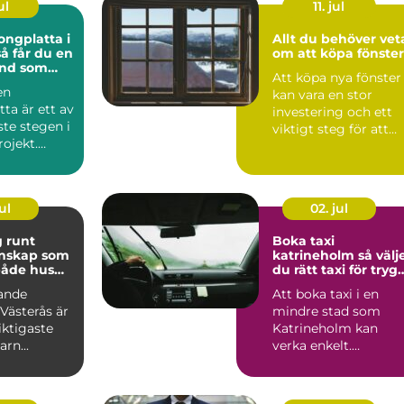
ul
11. jul
ongplatta i
Allt du behöver vet
så får du en
om att köpa fönster
und som
Att köpa nya fönster
nge
en
kan vara en stor
ta är ett av
investering och ett
ste stegen i
viktigt steg för att
ojekt.
fö...
 he...
ul
02. jul
 runt
Boka taxi
unskap som
katrineholm så väljer
både hus
du rätt taxi för tryg
bok
och smidig resa
ande
Att boka taxi i en
Västerås är
mindre stad som
iktigaste
Katrineholm kan
rn...
verka enkelt.
Samtidigt vill mång
resenärer vara...