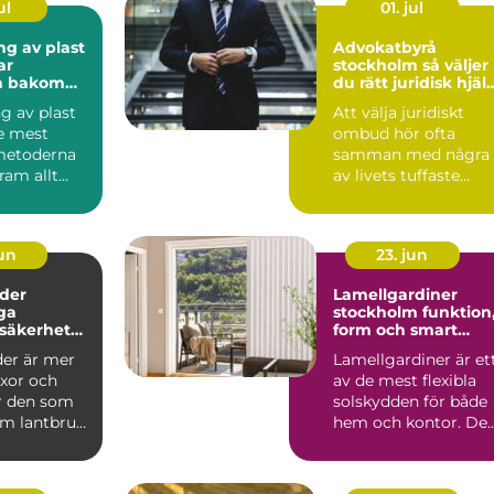
ul
01. jul
ng av plast
Advokatbyrå
ar
stockholm så väljer
n bakom
du rätt juridisk hjäl
astprofiler
i en utsatt situation
g av plast
Att välja juridiskt
de mest
ombud hör ofta
metoderna
samman med några
fram allt
av livets tuffaste
ör till ava...
skeden: separation,
vårdnadst...
jun
23. jun
der
Lamellgardiner
ga
stockholm funktion,
 säkerhet
form och smart
rt i
solskydd
der är mer
Lamellgardiner är et
yxor och
av de mest flexibla
ör den som
solskydden för både
om lantbruk,
hem och kontor. De
tad eller...
kombinerar enkel lj...