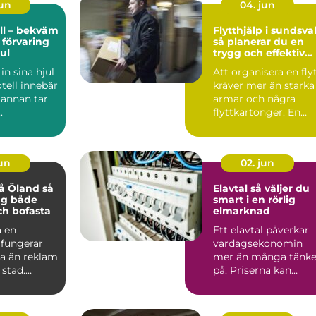
jun
04. jun
ll – bekväm
Flytthjälp i sundsval
 förvaring
så planerar du en
ul
trygg och effektiv
flytt
in sina hjul
Att organisera en fly
tell innebär
kräver mer än starka
 annan tar
armar och några
.
flyttkartonger. En
genomtänkt plan
spar...
jun
02. jun
 Öland så
Elavtal så väljer du
ag både
smart i en rörlig
ch bofasta
elmarknad
 en
Ett elavtal påverkar
fungerar
vardagsekonomin
a än reklam
mer än många tänke
 stad.
på. Priserna kan
iftar med
svänga snabbt,
...
vintrarna b...