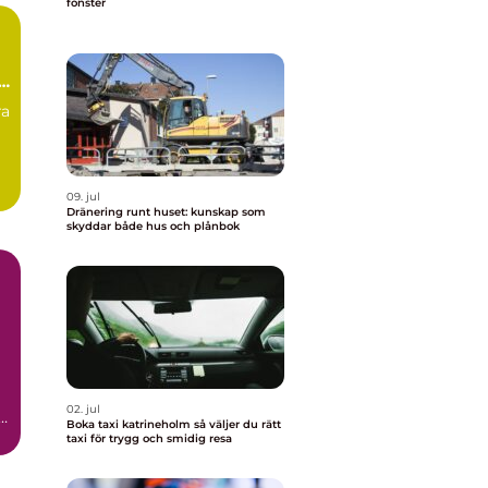
fönster
ra
l
09. jul
Dränering runt huset: kunskap som
skyddar både hus och plånbok
02. jul
i
Boka taxi katrineholm så väljer du rätt
taxi för trygg och smidig resa