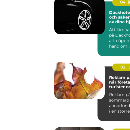
04. 
Däckhote
och säker
av dina hj
Att lämna 
på Däckho
att någon
hand om ..
02. 
Reklam på
når föret
turister o
Reklam på
sommarö 
annorlund
i en större
Tempot sk
årstiderna, 