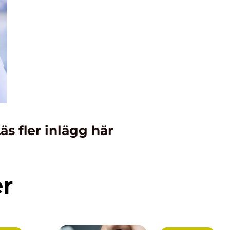
äs fler inlägg här
er