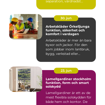
separation, vårdnadst...
30. jun
Arbetskläder Örkelljunga
funktion, säkerhet och
komfort i vardagen
Arbetskläder är mer än bara
byxor och jackor. För den
som jobbar inom lantbruk,
bygg, verkstad eller...
23. jun
Lamellgardiner stockholm
funktion, form och smart
solskydd
Lamellgardiner är ett av de
mest flexibla solskydden för
både hem och kontor. De