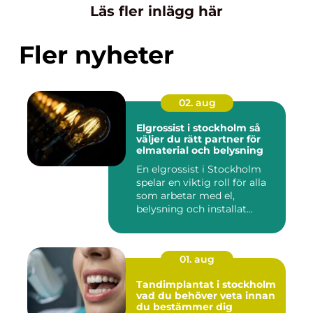
Läs fler inlägg här
Fler nyheter
02. aug
Elgrossist i stockholm så
väljer du rätt partner för
elmaterial och belysning
En elgrossist i Stockholm
spelar en viktig roll för alla
som arbetar med el,
belysning och installat...
01. aug
Tandimplantat i stockholm
vad du behöver veta innan
du bestämmer dig