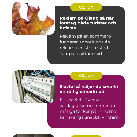
02. jun
Reklam på Öland så når
företag både turister och
bofasta
Reklam på en sommarö
fungerar annorlunda än
reklam i en större stad.
Tempot skiftar med
årstiderna, ...
02. jun
Elavtal så väljer du smart i
en rörlig elmarknad
Ett elavtal påverkar
vardagsekonomin mer än
många tänker på. Priserna
kan svänga snabbt, vintrarna
b...