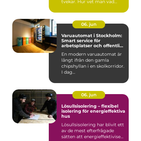
tvekar. Hur vet man vad
guldet ä...
06. jun
Varuautomat i Stockholm:
Smart service för
arbetsplatser och offentliga
miljöer
En modern varuautomat är
långt ifrån den gamla
chipshyllan i en skolkorridor.
I dag...
06. jun
Lösullsisolering – flexibel
isolering för energieffektiva
hus
Lösullsisolering har blivit ett
av de mest efterfrågade
sätten att energieffektivise...