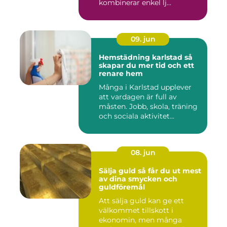
kombinerar enkel lj...
09. jun
Hemstädning karlstad så
skapar du mer tid och ett
renare hem
Många i Karlstad upplever
att vardagen är full av
måsten. Jobb, skola, träning
och sociala aktivitet...
08. jun
Sälja guld så får du ut mest
av dina smycken och
guldföremål
Att sälja guld kan ge ett
välkommet tillskott i
ekonomin, men många