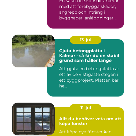
En säkerhetskonsult arbetar
med att förebygga skador,
angrepp och intrång i
byggnader, anläggningar ...
13. jul
Gjuta betongplatta i
Kalmar - så får du en stabil
grund som håller länge
Att gjuta en betongplatta är
ett av de viktigaste stegen i
ett byggprojekt. Plattan bär
he...
11. jul
Allt du behöver veta om att
köpa fönster
Att köpa nya fönster kan