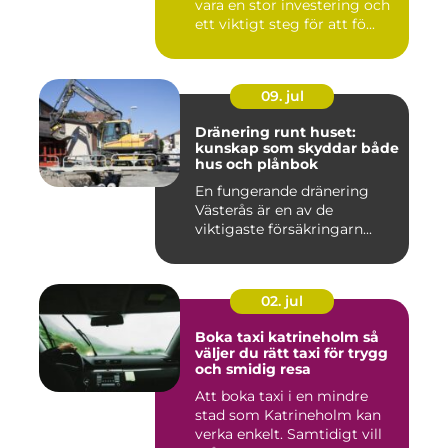
vara en stor investering och
ett viktigt steg för att fö...
09. jul
Dränering runt huset:
kunskap som skyddar både
hus och plånbok
En fungerande dränering
Västerås är en av de
viktigaste försäkringarn...
02. jul
Boka taxi katrineholm så
väljer du rätt taxi för trygg
och smidig resa
Att boka taxi i en mindre
stad som Katrineholm kan
verka enkelt. Samtidigt vill