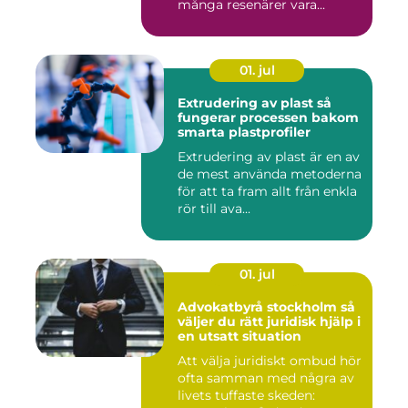
många resenärer vara...
01. jul
Extrudering av plast så
fungerar processen bakom
smarta plastprofiler
Extrudering av plast är en av
de mest använda metoderna
för att ta fram allt från enkla
rör till ava...
01. jul
Advokatbyrå stockholm så
väljer du rätt juridisk hjälp i
en utsatt situation
Att välja juridiskt ombud hör
ofta samman med några av
livets tuffaste skeden: