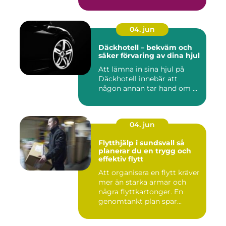
04. jun
Däckhotell – bekväm och
säker förvaring av dina hjul
Att lämna in sina hjul på
Däckhotell innebär att
någon annan tar hand om ...
04. jun
Flytthjälp i sundsvall så
planerar du en trygg och
effektiv flytt
Att organisera en flytt kräver
mer än starka armar och
några flyttkartonger. En
genomtänkt plan spar...