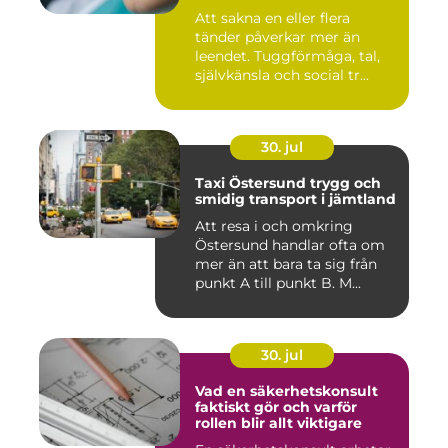
Att sakna en eller flera
tänder påverkar mer än
leendet. Tuggförmåga, tal,
självkänsla och social tr...
30. jul
Taxi Östersund trygg och
smidig transport i jämtland
Att resa i och omkring
Östersund handlar ofta om
mer än att bara ta sig från
punkt A till punkt B. M...
30. jul
Vad en säkerhetskonsult
faktiskt gör och varför
rollen blir allt viktigare