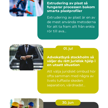
Extrudering av plast så
fungerar processen bakom
smarta plastprofiler
Extrudering av plast är en av
de mest använda metoderna
för att ta fram allt från enkla
rör till ava...
01. jul
Advokatbyrå stockholm så
väljer du rätt juridisk hjälp i
en utsatt situation
Att välja juridiskt ombud hör
ofta samman med några av
livets tuffaste skeden:
separation, vårdnadst...
30. jun