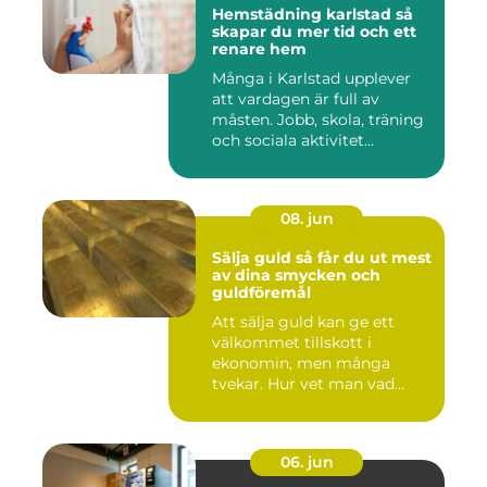
Hemstädning karlstad så
skapar du mer tid och ett
renare hem
Många i Karlstad upplever
att vardagen är full av
måsten. Jobb, skola, träning
och sociala aktivitet...
08. jun
Sälja guld så får du ut mest
av dina smycken och
guldföremål
Att sälja guld kan ge ett
välkommet tillskott i
ekonomin, men många
tvekar. Hur vet man vad
guldet ä...
06. jun