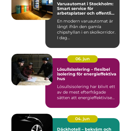
Varuautomat i Stockholm:
Smart service för
arbetsplatser och offentliga
miljöer
En modern varuautomat är
långt ifrån den gamla
chipshyllan i en skolkorridor.
I dag...
06. jun
Lösullsisolering – flexibel
isolering för energieffektiva
hus
Lösullsisolering har blivit ett
av de mest efterfrågade
sätten att energieffektivise...
04. jun
Däckhotell – bekväm och