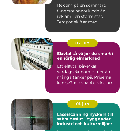
Reklam på en sommarö
fungerar annorlunda än
reklam i en större stad.
Tempot skiftar med
årstiderna, ...
02. jun
Elavtal så väljer du smart i
en rörlig elmarknad
Ett elavtal påverkar
vardagsekonomin mer än
många tänker på. Priserna
kan svänga snabbt, vintrarna
b...
01. jun
Laserscanning nyckeln till
säkra beslut i byggnader,
industri och kulturmiljöer