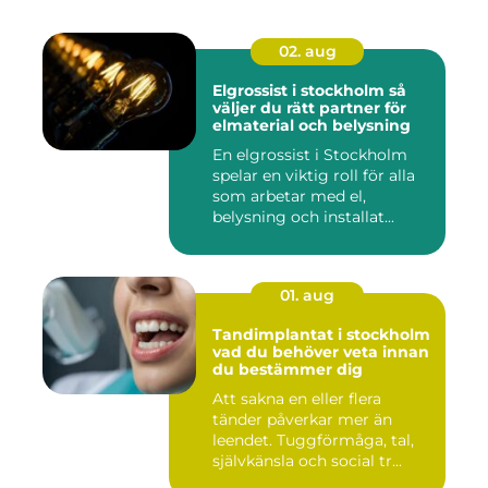
02. aug
Elgrossist i stockholm så
väljer du rätt partner för
elmaterial och belysning
En elgrossist i Stockholm
spelar en viktig roll för alla
som arbetar med el,
belysning och installat...
01. aug
Tandimplantat i stockholm
vad du behöver veta innan
du bestämmer dig
Att sakna en eller flera
tänder påverkar mer än
leendet. Tuggförmåga, tal,
självkänsla och social tr...