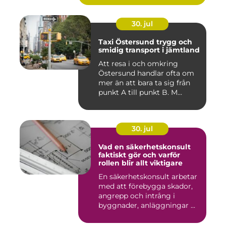
30. jul
Taxi Östersund trygg och
smidig transport i jämtland
Att resa i och omkring
Östersund handlar ofta om
mer än att bara ta sig från
punkt A till punkt B. M...
30. jul
Vad en säkerhetskonsult
faktiskt gör och varför
rollen blir allt viktigare
En säkerhetskonsult arbetar
med att förebygga skador,
angrepp och intrång i
byggnader, anläggningar ...