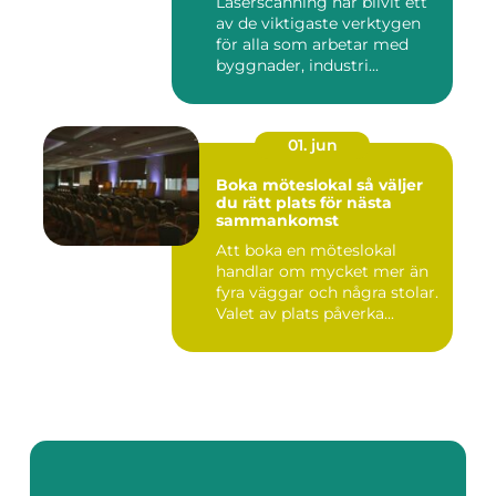
Laserscanning har blivit ett
av de viktigaste verktygen
för alla som arbetar med
byggnader, industri...
01. jun
Boka möteslokal så väljer
du rätt plats för nästa
sammankomst
Att boka en möteslokal
handlar om mycket mer än
fyra väggar och några stolar.
Valet av plats påverka...