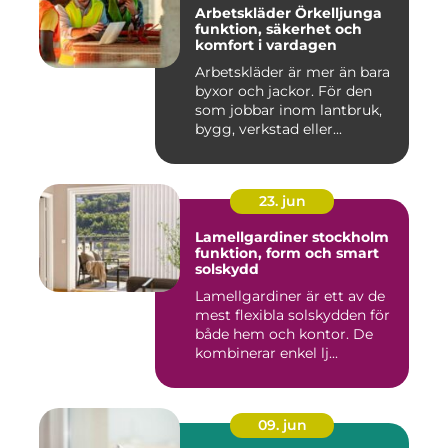
Arbetskläder Örkelljunga
funktion, säkerhet och
komfort i vardagen
Arbetskläder är mer än bara
byxor och jackor. För den
som jobbar inom lantbruk,
bygg, verkstad eller...
23. jun
Lamellgardiner stockholm
funktion, form och smart
solskydd
Lamellgardiner är ett av de
mest flexibla solskydden för
både hem och kontor. De
kombinerar enkel lj...
09. jun