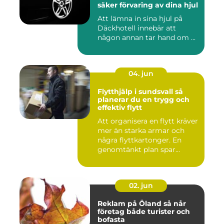
säker förvaring av dina hjul
Att lämna in sina hjul på
Däckhotell innebär att
någon annan tar hand om ...
04. jun
Flytthjälp i sundsvall så
planerar du en trygg och
effektiv flytt
Att organisera en flytt kräver
mer än starka armar och
några flyttkartonger. En
genomtänkt plan spar...
02. jun
Reklam på Öland så når
företag både turister och
bofasta