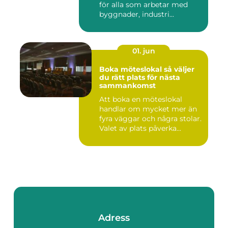
för alla som arbetar med
byggnader, industri...
01. jun
Boka möteslokal så väljer
du rätt plats för nästa
sammankomst
Att boka en möteslokal
handlar om mycket mer än
fyra väggar och några stolar.
Valet av plats påverka...
Adress