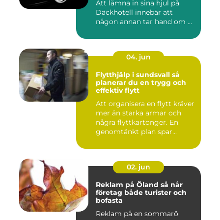
Att lämna in sina hjul på
Däckhotell innebär att
någon annan tar hand om ...
04. jun
Flytthjälp i sundsvall så
planerar du en trygg och
effektiv flytt
Att organisera en flytt kräver
mer än starka armar och
några flyttkartonger. En
genomtänkt plan spar...
02. jun
Reklam på Öland så når
företag både turister och
bofasta
Reklam på en sommarö