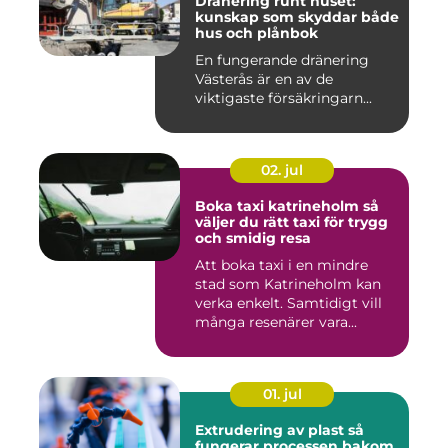
Dränering runt huset:
kunskap som skyddar både
hus och plånbok
En fungerande dränering
Västerås är en av de
viktigaste försäkringarn...
02. jul
Boka taxi katrineholm så
väljer du rätt taxi för trygg
och smidig resa
Att boka taxi i en mindre
stad som Katrineholm kan
verka enkelt. Samtidigt vill
många resenärer vara...
01. jul
Extrudering av plast så
fungerar processen bakom