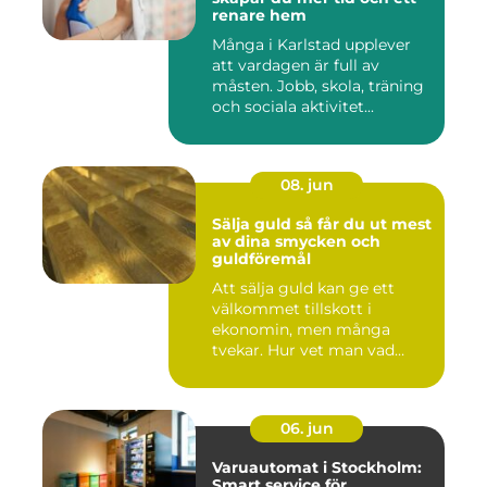
renare hem
Många i Karlstad upplever
att vardagen är full av
måsten. Jobb, skola, träning
och sociala aktivitet...
08. jun
Sälja guld så får du ut mest
av dina smycken och
guldföremål
Att sälja guld kan ge ett
välkommet tillskott i
ekonomin, men många
tvekar. Hur vet man vad
guldet ä...
06. jun
Varuautomat i Stockholm:
Smart service för