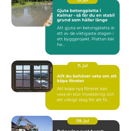
13. jul
Gjuta betongplatta i
Kalmar - så får du en stabil
grund som håller länge
Att gjuta en betongplatta är
ett av de viktigaste stegen i
ett byggprojekt. Plattan bär
he...
11. jul
Allt du behöver veta om att
köpa fönster
Att köpa nya fönster kan
vara en stor investering och
ett viktigt steg för att fö...
09. jul