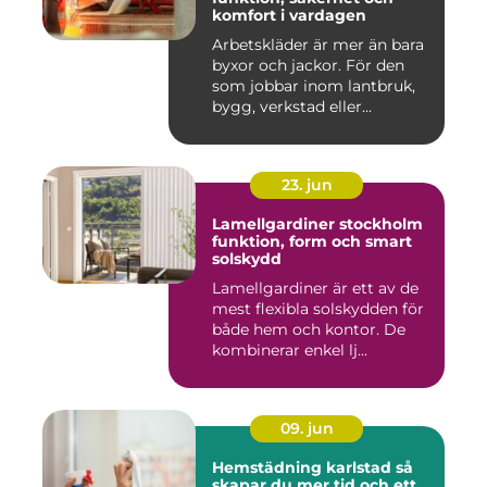
komfort i vardagen
Arbetskläder är mer än bara
byxor och jackor. För den
som jobbar inom lantbruk,
bygg, verkstad eller...
23. jun
Lamellgardiner stockholm
funktion, form och smart
solskydd
Lamellgardiner är ett av de
mest flexibla solskydden för
både hem och kontor. De
kombinerar enkel lj...
09. jun
Hemstädning karlstad så
skapar du mer tid och ett