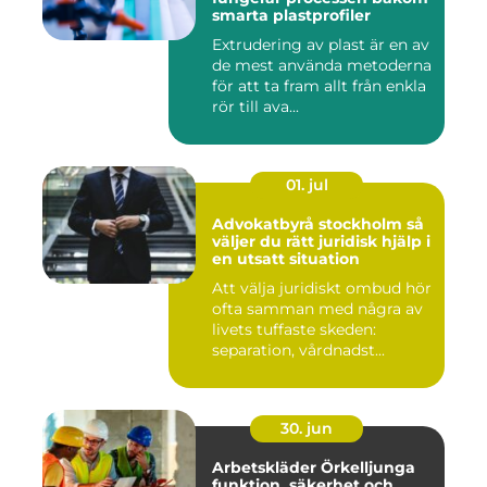
smarta plastprofiler
Extrudering av plast är en av
de mest använda metoderna
för att ta fram allt från enkla
rör till ava...
01. jul
Advokatbyrå stockholm så
väljer du rätt juridisk hjälp i
en utsatt situation
Att välja juridiskt ombud hör
ofta samman med några av
livets tuffaste skeden:
separation, vårdnadst...
30. jun
Arbetskläder Örkelljunga
funktion, säkerhet och