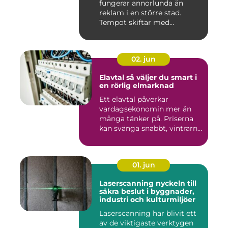
fungerar annorlunda än
reklam i en större stad.
Tempot skiftar med
årstiderna, ...
02. jun
Elavtal så väljer du smart i
en rörlig elmarknad
Ett elavtal påverkar
vardagsekonomin mer än
många tänker på. Priserna
kan svänga snabbt, vintrarna
b...
01. jun
Laserscanning nyckeln till
säkra beslut i byggnader,
industri och kulturmiljöer
Laserscanning har blivit ett
av de viktigaste verktygen