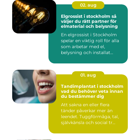
02. aug
Elgrossist i stockholm så
väljer du rätt partner för
elmaterial och belysning
En elgrossist i Stockholm
spelar en viktig roll för alla
som arbetar med el,
belysning och installat...
01. aug
Tandimplantat i stockholm
vad du behöver veta innan
du bestämmer dig
Att sakna en eller flera
tänder påverkar mer än
leendet. Tuggförmåga, tal,
självkänsla och social tr...