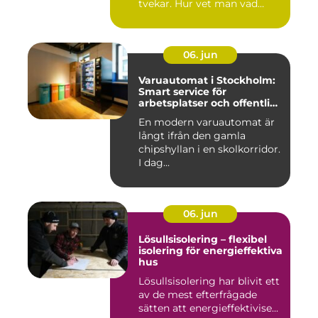
tvekar. Hur vet man vad
guldet ä...
06. jun
Varuautomat i Stockholm:
Smart service för
arbetsplatser och offentliga
miljöer
En modern varuautomat är
långt ifrån den gamla
chipshyllan i en skolkorridor.
I dag...
06. jun
Lösullsisolering – flexibel
isolering för energieffektiva
hus
Lösullsisolering har blivit ett
av de mest efterfrågade
sätten att energieffektivise...