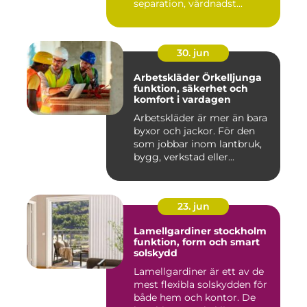
separation, vårdnadst...
30. jun
Arbetskläder Örkelljunga
funktion, säkerhet och
komfort i vardagen
Arbetskläder är mer än bara
byxor och jackor. För den
som jobbar inom lantbruk,
bygg, verkstad eller...
23. jun
Lamellgardiner stockholm
funktion, form och smart
solskydd
Lamellgardiner är ett av de
mest flexibla solskydden för
både hem och kontor. De