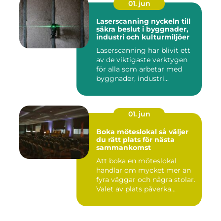
01. jun
Laserscanning nyckeln till
säkra beslut i byggnader,
industri och kulturmiljöer
Laserscanning har blivit ett
av de viktigaste verktygen
för alla som arbetar med
byggnader, industri...
01. jun
Boka möteslokal så väljer
du rätt plats för nästa
sammankomst
Att boka en möteslokal
handlar om mycket mer än
fyra väggar och några stolar.
Valet av plats påverka...