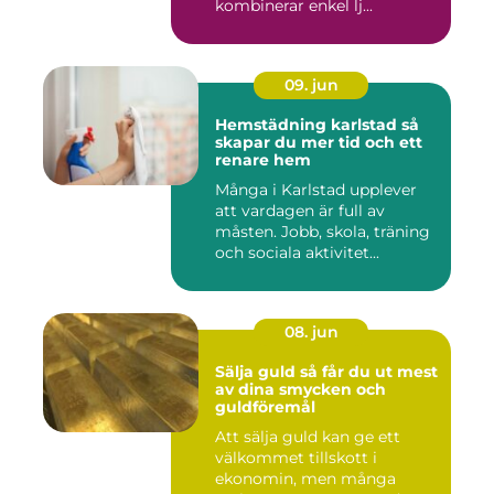
kombinerar enkel lj...
09. jun
Hemstädning karlstad så
skapar du mer tid och ett
renare hem
Många i Karlstad upplever
att vardagen är full av
måsten. Jobb, skola, träning
och sociala aktivitet...
08. jun
Sälja guld så får du ut mest
av dina smycken och
guldföremål
Att sälja guld kan ge ett
välkommet tillskott i
ekonomin, men många