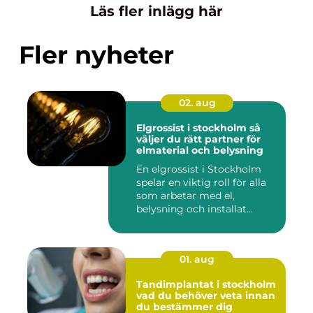
Läs fler inlägg här
Fler nyheter
02. aug
Elgrossist i stockholm så
väljer du rätt partner för
elmaterial och belysning
En elgrossist i Stockholm
spelar en viktig roll för alla
som arbetar med el,
belysning och installat...
01. aug
Tandimplantat i stockholm
vad du behöver veta innan
du bestämmer dig