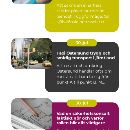
Att sakna en eller flera
tänder påverkar mer än
leendet. Tuggförmåga, tal,
självkänsla och social tr...
30. jul
Taxi Östersund trygg och
smidig transport i jämtland
Att resa i och omkring
Östersund handlar ofta om
mer än att bara ta sig från
punkt A till punkt B. M...
30. jul
Vad en säkerhetskonsult
faktiskt gör och varför
rollen blir allt viktigare